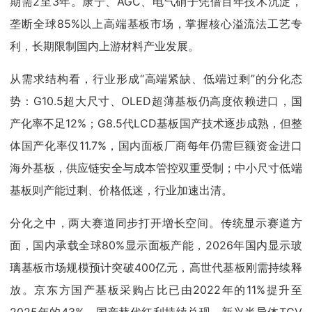
期需2至3年。康宁、AGC、电气硝子凭借百年技术沉淀，
垄断全球85%以上高端基板市场，掌握核心溢流法工艺专
利，长期限制国内上游材料产业发展。
从需求结构看，行业形成“高端紧缺、低端过剩”的分化态
势：G10.5超大尺寸、OLED超薄基板仍高度依赖进口，国
产化率不足12%；G8.5代LCD基板国产技术逐步成熟，但整
体国产化率仅11.7%，国内面板厂商每年仍需巨额资金进口
海外基板，供应链安全与成本管控双重受制；中小尺寸低端
基板则产能过剩、价格低迷，行业加速出清。
分化之中，两大赛道同步打开增长空间。传统显示赛道方
面，国内承载全球80%显示面板产能，2026年国内显示玻
璃基板市场规模预计突破400亿元，高世代基板刚需持续释
放。京东方国产基板采购占比已由2022年的11%提升至