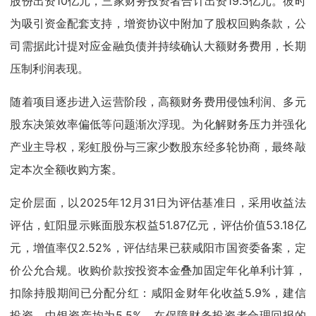
股份出资10亿元，三家财务投资者合计出资19.5亿元。彼时
为吸引资金配套支持，增资协议中附加了股权回购条款，公
司需据此计提对应金融负债并持续确认大额财务费用，长期
压制利润表现。
随着项目逐步进入运营阶段，高额财务费用侵蚀利润、多元
股东决策效率偏低等问题渐次浮现。为化解财务压力并强化
产业主导权，彩虹股份与三家少数股东经多轮协商，最终敲
定本次全额收购方案。
定价层面，以2025年12月31日为评估基准日，采用收益法
评估，虹阳显示账面股东权益51.87亿元，评估价值53.18亿
元，增值率仅2.52%，评估结果已获咸阳市国资委备案，定
价公允合规。收购价款按投资本金叠加固定年化单利计算，
扣除持股期间已分配分红：咸阳金财年化收益5.9%，建信
投资、中银资产均为5.5%，在保障财务投资者合理回报的