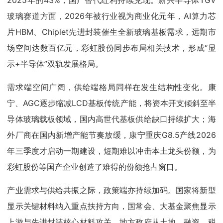
2025年的43%，国产替代红利持续兑现。新兴半导体TGV
玻璃赛道方面，2026年被行业视为商业化元年，AI算力芯
片HBM、Chiplet先进封装催生全新玻璃基板需求，远期市
场空间达数百亿元，彩虹股份同步布局相关技术，形成“显
示+半导体”双轨发展格局。
需求端空间广阔，供给端格局同样在发生结构性变化。康
宁、AGC逐步缩减LCD基板传统产能，将资本开支倾斜至半
导体玻璃载板领域，国内高世代基板供给缺口持续扩大；海
外厂商在国内新增产能节奏放缓，康宁重庆G8.5产线2026
年三季度才启动一期建设，短期难以冲击本土龙头份额，为
彩虹股份等国产企业创造了难得的份额抢占窗口。
产业需求与供给共振之际，政策端亦持续加码。国家将新型
显示关键材料纳入重点扶持方向，国常会、大基金聚焦显示
上游与先进封装核心材料攻关，地方政府从土地、融资、税