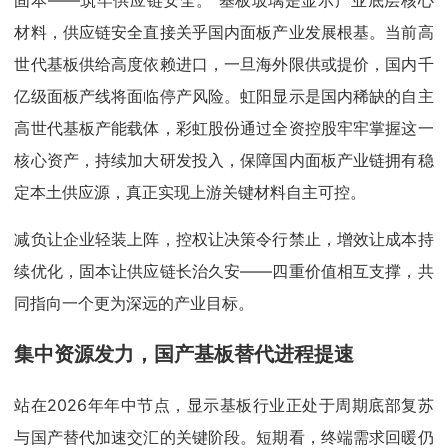
固本——筑牢供应链安全。 基板玻璃是显示产业底层核心
材料，供应链安全直接关乎国内面板产业发展根基。当前高
世代基板供给高度依赖进口，一旦海外限供或提价，国内千
亿级面板产线将面临停产风险。虹阳显示是国内稀缺的自主
高世代基板产能载体，彩虹股份通过全资控股牢牢掌握这一
核心资产，持续加大研发投入，保障国内面板产业链拥有稳
定本土供应源，真正实现上游关键材料自主可控。
减负让企业轻装上阵，控权让决策令行禁止，增效让成本持
续优化，固本让供应链长治久安——四重价值相互支撑，共
同指向一个更为深远的产业目标。
集中资源发力，国产基板替代进程提速
站在2026年年中节点，显示基板行业正处于周期底部复苏
与国产替代加速交汇的关键阶段。短期看，终端需求回暖仍