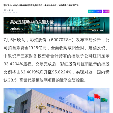
彩虹股份19.16亿全额收购虹阳显示少数股权：化解财务包袱，加码高世代基板国产化
作者：
集小微
相关舆情
AI解读
生成海报
6.1w
07-07 11:05
7月6日晚间，彩虹股份（600707.SH）发布重磅公告，公
司拟自筹资金19.16亿元，全面收购咸阳金财、建信投资、
中银资产三家财务投资者合计持有的控股子公司虹阳显示
33.4204%股权。交易完成后，彩虹股份对虹阳显示的持股
比例将由62.4019%跃升至95.8224%，实现对这一国内稀
缺G8.5+高世代基板玻璃项目的近乎全资控股。