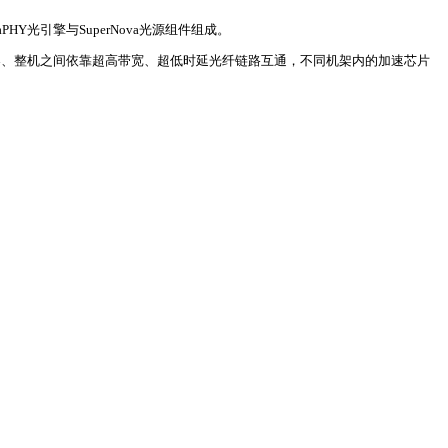
Y光引擎与SuperNova光源组件组成。
。机架、整机之间依靠超高带宽、超低时延光纤链路互通，不同机架内的加速芯片