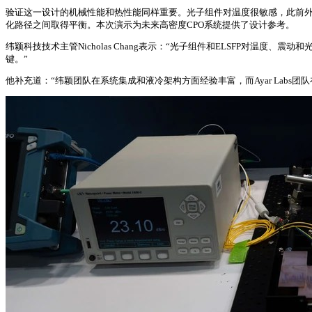
验证这一设计的机械性能和热性能同样重要。光子组件对温度很敏感，此前外
化路径之间取得平衡。本次演示为未来高密度CPO系统提供了设计参考。
纬颖科技技术主管Nicholas Chang表示：“光子组件和ELSFP对
键。”
他补充道：“纬颖团队在系统集成和液冷架构方面经验丰富，而Ayar Labs