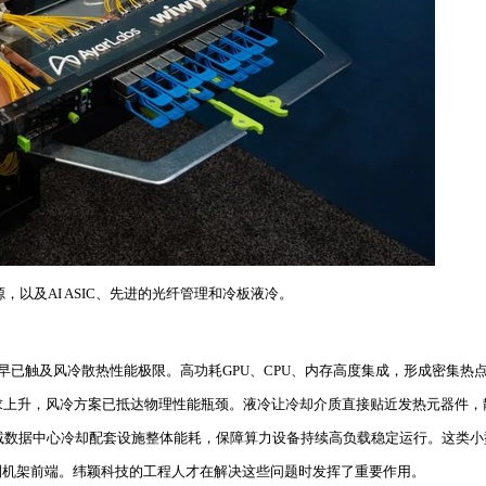
光源，以及AI ASIC、先进的光纤管理和冷板液冷。
度早已触及风冷散热性能极限。高功耗GPU、CPU、内存高度集成，形成密集
：“随着带宽需求上升，风冷方案已抵达物理性能瓶颈。液冷让冷却介质直接贴近发热元器件
缩减数据中心冷却配套设施整体能耗，保障算力设备持续高负载稳定运行。这类小
到机架前端。纬颖科技的工程人才在解决这些问题时发挥了重要作用。