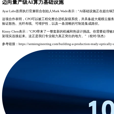
迈向量产级AI算力基础设施
Ayar Labs首席执行官兼联合创始人Mark Wade表示：“AI基础
这项合作表明，CPO可以被工程化整合进机架级系统，并具备超大规模云服
验证散热、光纤布线、可维护性，以及一条清晰的可制造集成路径。
Kinny Chen表示：“CPO带来了一整套新的机械和热设计挑战。你需
架现实连接起来。这正是我们专业能力真正突出的地方。”（校对/张杰）
参考链接：https://semiengineering.com/building-a-production-ready-optically-con