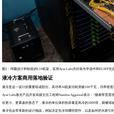
图2：纬颖设计和制造的L10机架，采用Ayar Labs共封装光学器件和ELSFP
液冷方案商用落地验证
液冷是这一设计的重要组成部分。高功率AI机架功耗突破100千瓦，功率密
Ayar Labs激光产品开发高级主任工程师Nandita Aggarwal表示
在更小、更紧凑的形态下，液冷的单位体积热容量是风冷的3000倍，能够
液冷也会带来新的设计挑战，例如决定先冷却哪些部件，以及如何把水路引