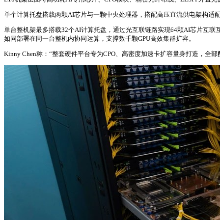
单个计算托盘搭载两颗AI芯片与一颗中央处理器，搭配高压直流供电架构适配新一代
单台整机架最多搭载32个AI计算托盘，通过光互联链路实现64颗AI芯片互
如同部署在同一台整机内协同运算，支撑数千颗GPU高效集群扩容。
Kinny Chen称：“整套硬件平台专为CPO、高密度加速卡扩容量身打造，