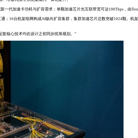
加速卡功耗与扩容需求；单颗加速芯片光互联带宽可达100Tbps，由TeraPH
联互通；16台机架组网构成AI纵向扩容集群，集群加速芯片总数突破1024颗
全部配套核心技术均在设计之初同步统筹规划。”