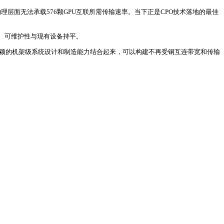
铜缆物理层面无法承载576颗GPU互联所需传输速率。当下正是CPO技术落地的最佳
、可维护性与现有设备持平。
决方案与纬颖的机架级系统设计和制造能力结合起来，可以构建不再受铜互连带宽和传输