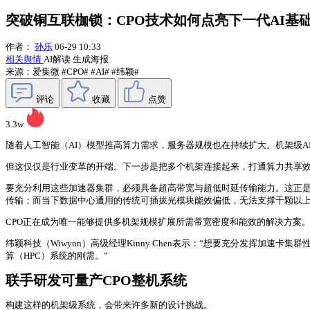
突破铜互联枷锁：CPO技术如何点亮下一代AI基
作者：
孙乐
06-29 10:33
相关舆情
AI解读
生成海报
来源：爱集微
#CPO#
#AI#
#纬颖#
评论
收藏
点赞
3.3w
随着人工智能（AI）模型推高算力需求，服务器规模也在持续扩大。机架级AI
但这仅仅是行业变革的开端。下一步是把多个机架连接起来，打通算力共享效率
要充分利用这些加速器集群，必须具备超高带宽与超低时延传输能力。这正是
传输；而当下数据中心通用的传统可插拔光模块能效偏低，无法支撑千颗以
CPO正在成为唯一能够提供多机架规模扩展所需带宽密度和能效的解决方案
纬颖科技（Wiwynn）高级经理Kinny Chen表示：“想要充分发挥加
算（HPC）系统的刚需。”
联手研发可量产CPO整机系统
构建这样的机架级系统，会带来许多新的设计挑战。