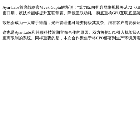
Ayar Labs首席战略官Vivek Gupta解释说：“算力纵向扩容网络规
窗口期，该技术能够提升互联带宽、降低互联功耗，彻底重构GPU互联底层架
散热会成为一大棘手难题，光纤管理也可能变得极其复杂。潜在客户需要验
这也是Ayar Labs和纬颖科技近期宣布合作的原因。双方将把CPO引入机架
距离限制的系统。同样重要的是，本次合作聚焦于将CPO部署到生产环境所