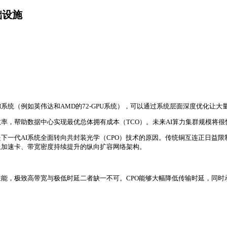
础设施
系统（例如英伟达和AMD的72-GPU系统），可以通过系统层面深度优化让大
，帮助数据中心实现最优总体拥有成本（TCO）。未来AI算力集群规模将很快
下一代AI系统全面转向共封装光学（CPO）技术的原因。传统铜互连正日益
上加速卡、带宽密度持续提升的纵向扩容网络架构。
。
速卡集群性能，极致高带宽与极低时延二者缺一不可。CPO能够大幅降低传输时延，