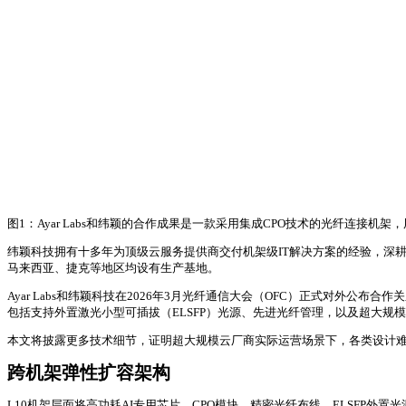
图1：Ayar Labs和纬颖的合作成果是一款采用集成CPO技术的光纤连接机架
纬颖科技拥有十多年为顶级云服务提供商交付机架级IT解决方案的经验，深耕主
马来西亚、捷克等地区均设有生产基地。
Ayar Labs和纬颖科技在2026年3月光纤通信大会（OFC）正式对外公
包括支持外置激光小型可插拔（ELSFP）光源、先进光纤管理，以及超大规
本文将披露更多技术细节，证明超大规模云厂商实际运营场景下，各类设计难点均可
跨机架弹性扩容架构
L10机架层面将高功耗AI专用芯片、CPO模块、精密光纤布线、ELSFP外