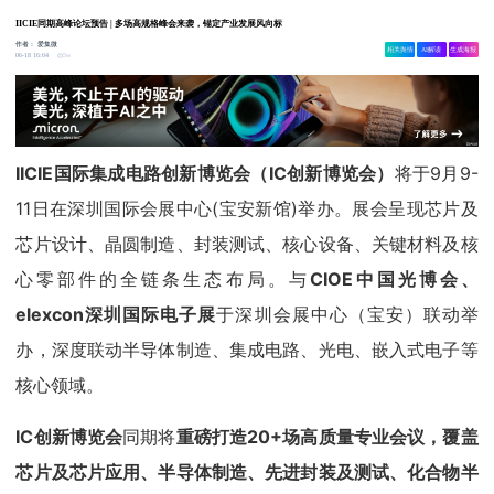
IICIE同期高峰论坛预告 | 多场高规格峰会来袭，锚定产业发展风向标
作者：
爱集微
相关舆情
AI解读
生成海报
5w
06-18 16:04
IICIE国际集成电路创新博览会（IC创新博览会）
将于9月9-
11日在深圳国际会展中心(宝安新馆)举办。展会呈现芯片及
芯片设计、晶圆制造、封装测试、核心设备、关键材料及核
心零部件的全链条生态布局。与
CIOE中国光博会、
elexcon深圳国际电子展
于深圳会展中心（宝安）联动举
办，深度联动半导体制造、集成电路、光电、嵌入式电子等
核心领域。
IC创新博览会
同期将
重磅打造20+场高质量专业会议，覆盖
芯片及芯片应用、半导体制造、先进封装及测试、化合物半