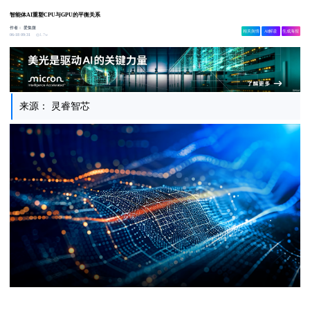
智能体AI重塑CPU与GPU的平衡关系
作者：
爱集微
相关舆情
AI解读
生成海报
1.7w
06-18 09:31
来源： 灵睿智芯