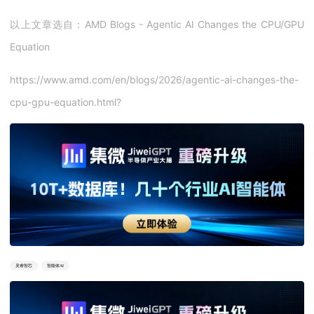
以上文章选自：AMD Blogs - Agentic AI Changes the CPU/GPU
Equation
https://www.amd.com/en/blogs/2026/agentic-ai-changes-the-
cpu-gpu-equation.html?
灵睿智芯
智能体AI