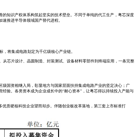
项，完善的知识产权体系构筑起坚实的技术壁垒。不同于单纯的代工生产，粤芯深度
加速推进半导体领域国产替代进程。
的目标，将集成电路划定为千亿级核心产业链。
.1%。从芯片设计、晶圆制造、封装测试、设备材料零部件到终端应用，一条完整
区级国资相继入局，彰显地方与国家层面扶持集成电路产业的坚定决心；广
经验。各类资本成为企业成长中的“耐心资本”，让粤芯得以持续投入产能与
多优质硬核科技企业望而却步。伴随创业板改革落地，第三套上市标准打