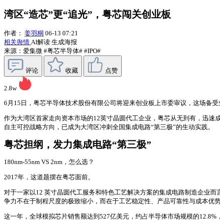
湾区“造芯”更“追光”，粤芯闯关创业板
作者：
姜羽桐
06-13 07:21
相关舆情
AI解读
生成海报
来源：爱集微
#粤芯半导体#
#IPO#
评论
收藏
点赞
2.8w
6月15日，粤芯半导体技术股份有限公司将迎来创业板上市委审议，这场备受
作为大湾区首家走向资本市场的12英寸晶圆代工企业，粤芯从无到有，迅速
自主可控战略方向，已成为大湾区冲刺全国集成电路“第三极”的生动实践。
粤芯担纲，发力集成电路“第三极”
180nm-55nm VS 2nm，怎么选？
2017年，这道题摆在粤芯面前。
对于一家以12 英寸晶圆代工服务和特色工艺解决方案的集成电路制造企业而
争力不在于制程尺度的极致缩小，而在于工艺稳定性、产品可靠性与成本优势，1
这一年，全球模拟芯片销售额达到527亿美元，约占半导体市场规模的12.8%，