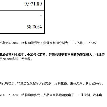
率为57.30%，增长动能强劲；归母净利润分别为-19.17亿元、-22.53亿
形成长期刚性成本，叠加模拟芯片、硅光领域需要不间断的研发投入，行业普
2029年实现扭亏为盈。
造的发展理念，精准适配模拟芯片品类多、定制化强、生命周期长的行业特点，
68%、21.32%，结构均衡多元，产品全面落地消费电子、工业控制、汽车电