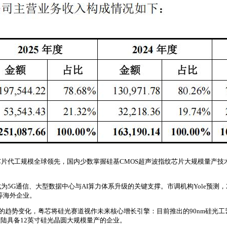
片代工规模全球领先，国内少数掌握硅基CMOS超声波指纹芯片大规模量产技术
通信、大型数据中心与AI算力体系升级的关键支撑。市调机构Yole预测，20
z等海外企业。
趋势变化，粤芯将硅光赛道视作未来核心增长引擎：目前推出的90nm硅光工艺平
大陆具备12英寸硅光晶圆大规模量产的企业。