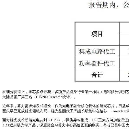
在细分赛道上，粤芯多点开花，多项产品跻身行业第一梯队：电容指纹识别芯
大陆晶圆厂第三名（CINNO Research统计）。
近年来，算力需求爆发式增长，作为光电子融合核心载体的硅光芯片，日益成为5G
巨头早已完成硅光领域布局，硅光晶圆代工产能长期集中在格芯、TowerJaz
面对硅光技术朝着光电共封（CPO）、异质异构集成、OIO三大方向加速演进的
3.2T近封装光学产品，深度契合AI算力中心高速互联的刚需，粤芯已是中国