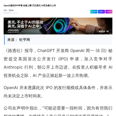
OpenAI提交IPO申请 估值上看1万亿美元 AI巨头接力上市
作者：
爱集微
相关舆情
AI解读
生成海报
6.6w
06-09 07:29
来源： 钜亨网
《路透社》报导，ChatGPT 开发商 OpenAI 周一 (8 日) 秘
密提交美国首次公开发行 (IPO) 申请，加入竞争对手
Anthropic 行列，朝公开上市迈进。在投资人积极寻求 AI
投资机会之际，AI 产业正掀起新一波上市热潮。
OpenAI 并未透露此次 IPO 的发行规模或具体条件，并表示
尚未决定上市时间表。
公司在声明中指出，“可能还需要一段时间，因为有些我们