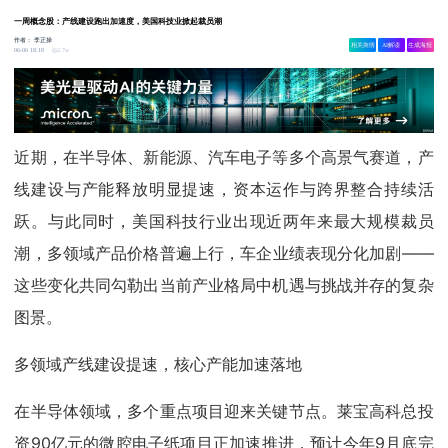
一周概念股：产线建设跑出加速度，美国科技业掀起裁员潮
作者：
李正操
相关舆情
AI解读
生成海报
2.7w
06-06 18:18
近期，在半导体、新能源、汽车电子等多个高景气赛道，产
线建设与产能释放明显提速，资本运作与跨界整合持续活
跃。与此同时，美国科技行业出现近两年来最大规模裁员
潮，多领域产品价格普遍上行，车企业绩表现分化加剧——
这些变化共同勾勒出当前产业格局中机遇与挑战并存的复杂
图景。
多领域产线建设提速，核心产能加速落地
在半导体领域，多个重点项目迎来关键节点。莱宝高科总投
资90亿元的微腔电子纸项目正加速推进，预计今年9月底完