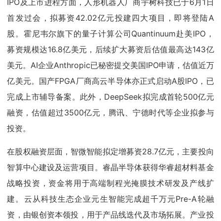
IPO及上市进程方面，人形机器人厂商宇树科技已于6月1日
首发过会，拟募资42.02亿元投建四大项目，即将登陆A
股。霍尼韦尔旗下的量子计算公司Quantinuum赴美IPO，
募资规模达16.8亿美元，后续扩大募资后估值最高达143亿
美元。AI企业Anthropic已秘密提交美国IPO申请，估值近万
亿美元。国产FPGA厂商高云半导体亦正式启动A股IPO，已
完成上市辅导备案。此外，DeepSeek拟完成首轮500亿元
融资，估值超过3500亿元，腾讯、宁德时代等企业拟参与
投资。
在股权融资层面，智微智能拟定增募资28.7亿元，主要投向
智算中心建设及运营项目。睿晶半导体获得华睿超材料基金
战略投资，资金将用于高端制程光掩膜技术研发及产线扩
建。云从科技生态企业元生智能完成超千万元Pre-A轮融
资，由银创资本领投，用于产品线迭代及市场拓展。产业投