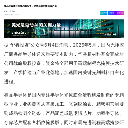
睿晶半导体获华睿战略投资，攻坚高端光掩膜国产化
作者：
李正操
相关舆情
AI解读
生成海报
8792
06-04 14:44
据“华睿投资”公众号6月4日消息，2026年5月，国内光掩膜
厂商睿晶半导体迎来重要资本助力，华睿超材料基金完成对
公司战略股权投资，资金将全部用于高端制程光掩膜技术研
发、产线扩建与产业化落地，加速国内关键光刻材料自主化
进程。
睿晶半导体是国内专注半导体光掩膜全流程研发制造的专精
型企业，业务覆盖从基板加工、光刻胶涂布、精密图形制版
到成品检测全链条，产品涵盖成熟逻辑芯片、功率半导体、
存储芯片配套各档位掩膜版，同时布局先进制程高端掩膜研