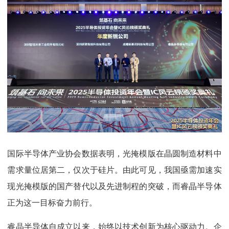
国际半导体产业协会数据表明，光掩模版在晶圆制造材料中
需求量位居第二，仅次于硅片。由此可见，我国亟需加速实
现光掩模版的国产替代以及先进制程的突破，而睿晶半导体
正为这一目标奋力前行。
睿晶半导体自成立以来，始终以技术创新为核心驱动力。企