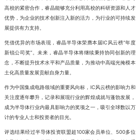
高校的紧密合作，睿晶能够充分利用高校的科研资源和人才
优势，为企业的技术创新注入新的活力，为行业的可持续发
展提供有力支持。
凭借优异的市场表现，睿晶半导体荣膺本届IC风云榜“年度
新锐公司奖”。未来，睿晶半导体将继续秉持协同创新的理
念，不断提升技术水平和产品质量，为推动中高端光掩模本
土化高质量发展贡献自身力量。
作为中国集成电路领域的重要风向标，IC风云榜的影响力和
关注度逐年攀升，记录和展现行业的辉煌成就与蓬勃发展，
成为半导体行业内最具影响力的奖项之一，吸引全球数以万
计的专业人士和投资者的目光。
评选结果经过半导体投资联盟超100家会员单位、500多位