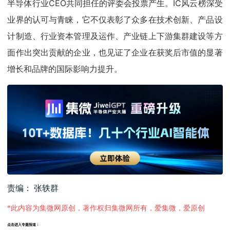
半导体行业CEO共同担任的评委会投票产生。IC风云榜深受
业界的认可与青睐，它不仅表彰了众多在技术创新、产品设
计制造、行业资本管理及运作、产业链上下游集群建设等方
面作出突出贡献的企业，也见证了企业在获奖后市值的显著
增长和品牌的国际影响力提升。
责编： 张轶群
*此内容为集微网原创，著作权归集微网所有，爱集微，爱原创
点击进入专题报道：