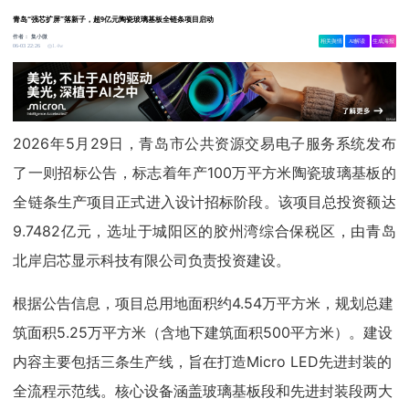
青岛“强芯扩屏”落新子，超9亿元陶瓷玻璃基板全链条项目启动
作者：
集小微
相关舆情
AI解读
生成海报
1.4w
06-03 22:26
2026年5月29日，青岛市公共资源交易电子服务系统发布
了一则招标公告，标志着年产100万平方米陶瓷玻璃基板的
全链条生产项目正式进入设计招标阶段。该项目总投资额达
9.7482亿元，选址于城阳区的胶州湾综合保税区，由青岛
北岸启芯显示科技有限公司负责投资建设。
根据公告信息，项目总用地面积约4.54万平方米，规划总建
筑面积5.25万平方米（含地下建筑面积500平方米）。建设
内容主要包括三条生产线，旨在打造Micro LED先进封装的
全流程示范线。核心设备涵盖玻璃基板段和先进封装段两大