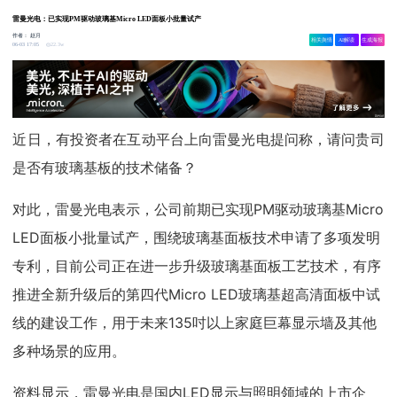
雷曼光电：已实现PM驱动玻璃基Micro LED面板小批量试产
作者：
赵月
相关舆情
AI解读
生成海报
22.3w
06-03 17:05
近日，有投资者在互动平台上向雷曼光电提问称，请问贵司
是否有玻璃基板的技术储备？
对此，雷曼光电表示，公司前期已实现PM驱动玻璃基Micro
LED面板小批量试产，围绕玻璃基面板技术申请了多项发明
专利，目前公司正在进一步升级玻璃基面板工艺技术，有序
推进全新升级后的第四代Micro LED玻璃基超高清面板中试
线的建设工作，用于未来135吋以上家庭巨幕显示墙及其他
多种场景的应用。
资料显示，雷曼光电是国内LED显示与照明领域的上市企