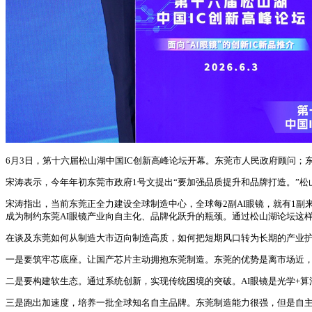
6月3日，第十六届松山湖中国IC创新高峰论坛开幕。东莞市人民政府顾问
宋涛表示，今年年初东莞市政府1号文提出“要加强品质提升和品牌打造。”松
宋涛指出，当前东莞正全力建设全球制造中心，全球每2副AI眼镜，就有1
成为制约东莞AI眼镜产业向自主化、品牌化跃升的瓶颈。通过松山湖论坛这
在谈及东莞如何从制造大市迈向制造高质，如何把短期风口转为长期的产业
一是要筑牢芯底座。让国产芯片主动拥抱东莞制造。东莞的优势是离市场近，
二是要构建软生态。通过系统创新，实现传统困境的突破。AI眼镜是光学+
三是跑出加速度，培养一批全球知名自主品牌。东莞制造能力很强，但是自主