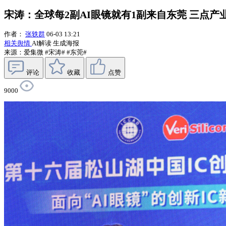
宋涛：全球每2副AI眼镜就有1副来自东莞 三点产
作者：
张轶群
06-03 13:21
相关舆情
AI解读
生成海报
来源：爱集微
#宋涛#
#东莞#
评论
收藏
点赞
9000