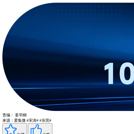
责编：
姜羽桐
来源：爱集微
#宋涛#
#东莞#