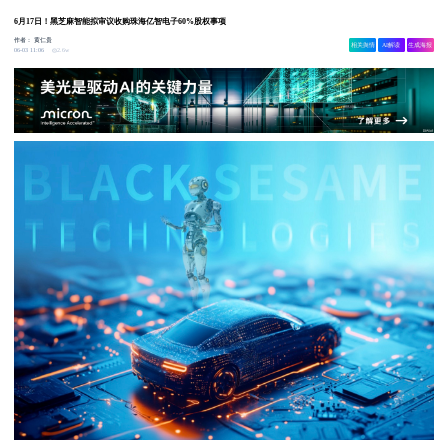
6月17日！黑芝麻智能拟审议收购珠海亿智电子60%股权事项
作者：
黄仁贵
相关舆情
AI解读
生成海报
2.6w
06-03 11:06