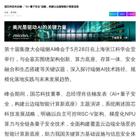
国芯科技肖佐楠：“AI+量子安全”战略，构建云边端智能计算新底座
作者：
姜羽桐
相关舆情
AI解读
生成海报
2.2w
06-10 11:20
第十届集微大会端侧AI峰会于5月28日在上海张江科学会堂
举行，与会嘉宾围绕架构创新、算力底座、存算一体、安全
融合和生态搭建等关键议题，深入探讨端侧AI技术路径、规
模化落地实践与未来发展趋势。
峰会期间，国芯科技董事、总经理肖佐楠发表《AI+量子安
全，构建云边端智能计算新底座》主题演讲，系统阐述国芯
科技发展战略，明确以自主可控RISC-V架构、梯度化NPU
算力与全链条量子安全技术，全面构建覆盖云边端全场景的
智能计算新底座，助力我国关键算力基础设施与信息安全体