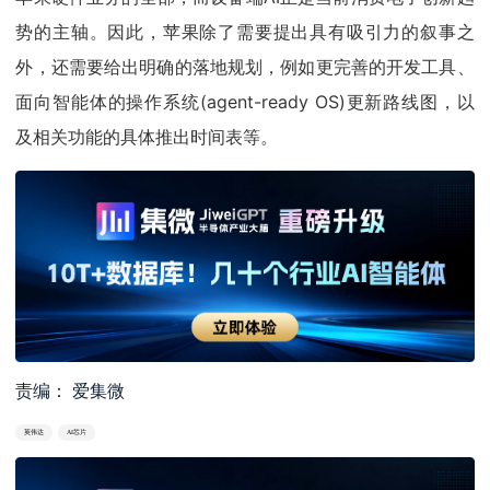
势的主轴。因此，苹果除了需要提出具有吸引力的叙事之
外，还需要给出明确的落地规划，例如更完善的开发工具、
面向智能体的操作系统(agent-ready OS)更新路线图，以
及相关功能的具体推出时间表等。
责编： 爱集微
英伟达
AI芯片