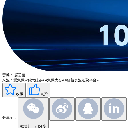
责编：
赵碧莹
来源：爱集微
#科大硅谷#
#集微大会#
#创新资源汇聚平台#
收藏
点赞
分享至：
微信扫一扫分享