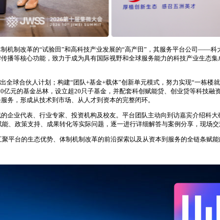
制机制改革的“试验田”和高科技产业发展的“高产田”，其服务平台公司——
牌传播等核心功能，致力于成为具有国际视野和全球服务能力的科技产业生态集
推出全球合伙人计划；构建“团队+基金+载体”创新单元模式，努力实现“一栋
2500亿元的基金丛林，设立超20只子基金，并配套科创赋能贷、创业贷等科
条服务，形成从技术到市场、从人才到资本的完整闭环。
的企业代表、行业专家、投资机构及校友。平台团队主动向到访嘉宾介绍科大硅
本赋能、政策支持、成果转化等实际问题，逐一进行详细解答与案例分享，现场交
源汇聚平台的生态优势、体制机制改革的前沿探索以及从资本到服务的全链条赋