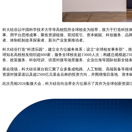
科大硅谷以中国科学技术大学等高校院所全球校友为纽带，致力于打造科技体
事、用平台思维成事，聚焦资源链接、双招双引、资本赋能、科创服务、品
者、体制机制改革探索者、新兴产业发展推动者。
科大硅谷打造“科漂乐园”，建立全方位服务体系；设立“全球校友事务部”，
球知名高校校友组织超600家，服务全球校友超15000人次；构建总规模超
务、政策服务、科创培训、供需对接等场景服务、企业出海等国际创新全链
展会现场，科大硅谷展台前汇聚了众多集成电路、人工智能、高端装备等领域
资源对接渠道以及超2500亿元基金丛林的投资方向，并围绕项目落地、资
此次亮相2026集微大会，科大硅谷向业界全方位展示了其作为全球创新资