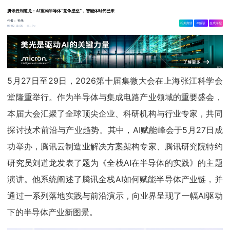
腾讯云刘道龙：AI重构半导体“竞争壁垒”，智能体时代已来
作者：
孙乐
相关舆情
AI解读
生成海报
1.5w
06-02 11:56
5月27日至29日，2026第十届集微大会在上海张江科学会
堂隆重举行。作为半导体与集成电路产业领域的重要盛会，
本届大会汇聚了全球顶尖企业、科研机构与行业专家，共同
探讨技术前沿与产业趋势。其中，AI赋能峰会于5月27日成
功举办，腾讯云制造业解决方案架构专家、腾讯研究院特约
研究员刘道龙发表了题为《全栈AI在半导体的实践》的主题
演讲。他系统阐述了腾讯全栈AI如何赋能半导体产业链，并
通过一系列落地实践与前沿演示，向业界呈现了一幅AI驱动
下的半导体产业新图景。