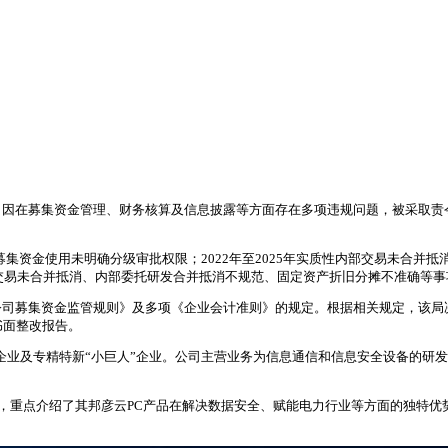
司因在募集资金管理、财务核算及信息披露等方面存在多项违规问题，被采取责
募集资金使用未明确分级审批权限；2022年至2025年实质性内部交易未合并抵
部交易未合并抵消、内部委托研发合并抵消不规范、固定资产折旧分摊不准确等
公司募集资金监管规则》及多项《企业会计准则》的规定。根据相关规定，该局
书面整改报告。
新技术企业及专精特新“小巨人”企业。公司主营业务为信息通信和信息安全设备的
，重点介绍了其邦彦云PC产品在解决数据安全、赋能电力行业等方面的独特优势。