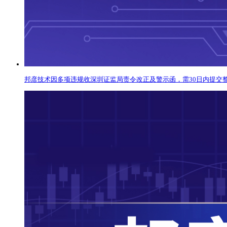
邦彦技术因多项违规收深圳证监局责令改正及警示函，需30日内提交