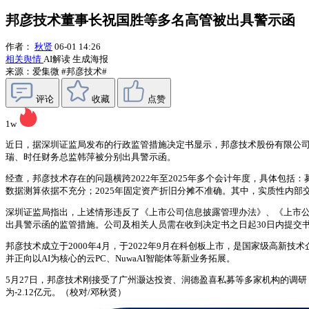
邦彦技术董事长祝国胜等多名高管被出具警示函
作者：
秋贤
06-01 14:26
相关舆情
AI解读
生成海报
来源：爱集微
#邦彦技术#
评论
收藏
点赞
1w
近日，据深圳证监局发布的行政监管措施决定书显示，邦彦技术股份有限公
瑞、时任财务总监韩萍被分别出具警示函。
经查，邦彦技术存在的问题横跨2022年至2025年多个会计年度，具体包括：
数据测算依据不充分；2025年固定资产折旧分摊不准确。其中，实质性内
深圳证监局指出，上述情形违反了《上市公司信息披露管理办法》、《上市
出具警示函的监管措施。公司及相关人员需在收到决定书之日起30日内提交
邦彦技术成立于2000年4月，于2022年9月在科创板上市，是国家级高
并正向以AI为核心的云PC、NuwaAI智能体等新业务拓展。
5月27日，邦彦技术刚接受了广州灏达投资、润德盈喜私募等多家机构的调研
为-2.12亿元。（校对/邓秋贤）