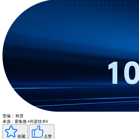
责编：
秋贤
来源：爱集微
#邦彦技术#
收藏
点赞