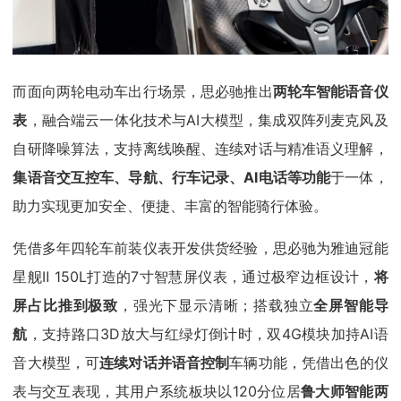
而面向两轮电动车出行场景，思必驰推出
两轮车智能语音仪
表
，融合端云一体化技术与AI大模型，集成双阵列麦克风及
自研降噪算法，支持离线唤醒、连续对话与精准语义理解，
集语音交互控车、导航、行车记录、AI电话等功能
于一体，
助力实现更加安全、便捷、丰富的智能骑行体验。
凭借多年四轮车前装仪表开发供货经验，思必驰为雅迪冠能
星舰Ⅱ 150L打造的7寸智慧屏仪表，通过极窄边框设计，
将
屏占比推到极致
，强光下显示清晰；搭载独立
全屏智能导
航
，支持路口3D放大与红绿灯倒计时，双4G模块加持AI语
音大模型，可
连续对话并语音控制
车辆功能，凭借出色的仪
表与交互表现，其用户系统板块以120分位居
鲁大师智能两