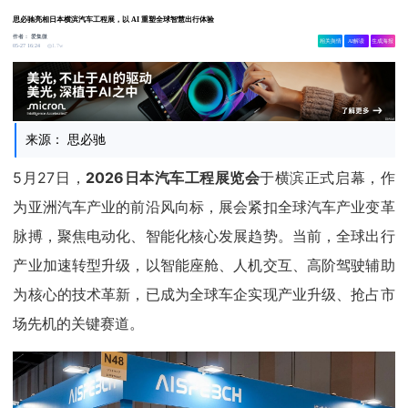
思必驰亮相日本横滨汽车工程展，以 AI 重塑全球智慧出行体验
作者：
爱集微
相关舆情
AI解读
生成海报
1.7w
05-27 16:24
来源： 思必驰
5月27日，
2026日本汽车工程展览会
于横滨正式启幕，作
为亚洲汽车产业的前沿风向标，展会紧扣全球汽车产业变革
脉搏，聚焦电动化、智能化核心发展趋势。当前，全球出行
产业加速转型升级，以智能座舱、人机交互、高阶驾驶辅助
为核心的技术革新，已成为全球车企实现产业升级、抢占市
场先机的关键赛道。