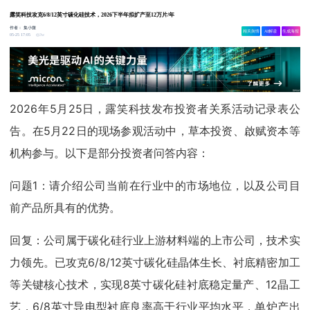
露笑科技攻克6/8/12英寸碳化硅技术，2026下半年拟扩产至12万片/年
作者：
集小微
相关舆情
AI解读
生成海报
3w
05-25 17:05
2026年5月25日，露笑科技发布投资者关系活动记录表公
告。在5月22日的现场参观活动中，草本投资、啟赋资本等
机构参与。以下是部分投资者问答内容：
问题1：请介绍公司当前在行业中的市场地位，以及公司目
前产品所具有的优势。
回复：公司属于碳化硅行业上游材料端的上市公司，技术实
力领先。已攻克6/8/12英寸碳化硅晶体生长、衬底精密加工
等关键核心技术，实现8英寸碳化硅衬底稳定量产、12晶工
艺，6/8英寸导电型衬底良率高于行业平均水平，单炉产出