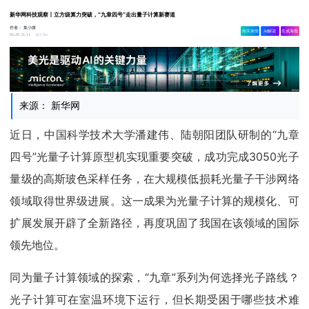
新华网科技观察丨立方级算力突破，“九章四号”走出量子计算新赛道
作者：
集小微
相关舆情
AI解读
生成海报
1.6w
05-20 21:11
来源： 新华网
近日，中国科学技术大学潘建伟、陆朝阳团队研制的“九章
四号”光量子计算原型机实现重要突破，成功完成3050光子
量级的高斯玻色采样任务，在大规模低损耗光量子干涉网络
领域取得世界级进展。这一成果为光量子计算的规模化、可
扩展发展开辟了全新路径，再度巩固了我国在该领域的国际
领先地位。
同为量子计算领域的探索，“九章”系列为何选择光子路线？
光子计算可在室温环境下运行，但长期受困于哪些技术难