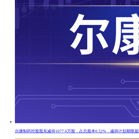
尔康制药控股股东减持1077.6万股，占总股本0.52%，减持计划期限届