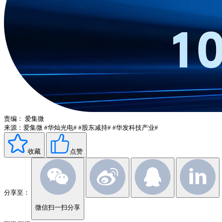
责编：
爱集微
来源：爱集微
#华灿光电#
#股东减持#
#华发科技产业#
收藏
点赞
分享至：
微信扫一扫分享