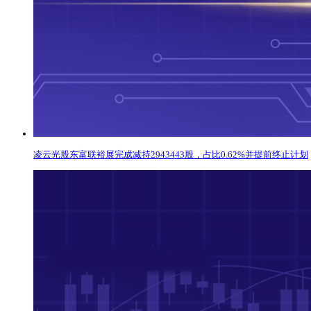
凌云光股东富联裕展完成减持2943443股，占比0.62%并提前终止计划