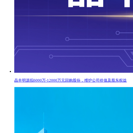
晶丰明源拟6000万-12000万元回购股份，维护公司价值及股东权益