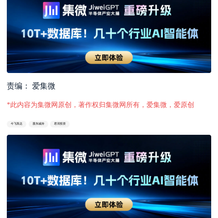
责编： 爱集微
*此内容为集微网原创，著作权归集微网所有，爱集微，爱原创
今飞凯达
股东减持
君润投资