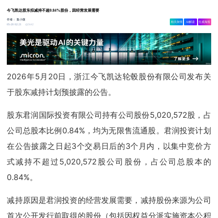
今飞凯达股东拟减持不超0.84%股份，因经营发展需要
作者：
集小微
相关舆情
AI解读
生成海报
5642
05-20 02:21
2026年5月20日，浙江今飞凯达轮毂股份有限公司发布关
于股东减持计划预披露的公告。
股东君润国际投资有限公司持有公司股份5,020,572股，占
公司总股本比例0.84%，均为无限售流通股。君润投资计划
在公告披露之日起3个交易日后的3个月内，以集中竞价方
式减持不超过5,020,572股公司股份，占公司总股本的
0.84%。
减持原因是君润投资的经营发展需要，减持股份来源为公司
首次公开发行前取得的股份（包括因权益分派实施资本公积