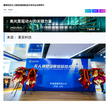
量宸科技无人视觉场景感知技术发布会在肥举行
作者：
爱集微
相关舆情
AI解读
生成海报
1.4w
05-19 17:04
来源： 量宸科技