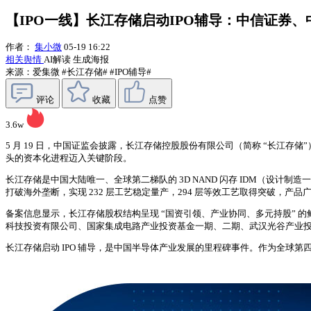
【IPO一线】长江存储启动IPO辅导：中信证券
作者：
集小微
05-19 16:22
相关舆情
AI解读
生成海报
来源：爱集微
#长江存储#
#IPO辅导#
评论
收藏
点赞
3.6w
5 月 19 日，中国证监会披露，长江存储控股股份有限公司（简称 “长
头的资本化进程迈入关键阶段。
长江存储是中国大陆唯一、全球第二梯队的 3D NAND 闪存 IDM（设计制造一
打破海外垄断，实现 232 层工艺稳定量产，294 层等效工艺取得突破，
备案信息显示，长江存储股权结构呈现 “国资引领、产业协同、多元持股” 
科技投资有限公司、国家集成电路产业投资基金一期、二期、武汉光谷产业
长江存储启动 IPO 辅导，是中国半导体产业发展的里程碑事件。作为全球第