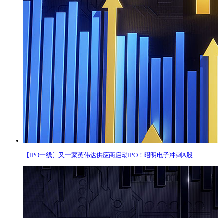
【IPO一线】又一家英伟达供应商启动IPO！昭明电子冲刺A股