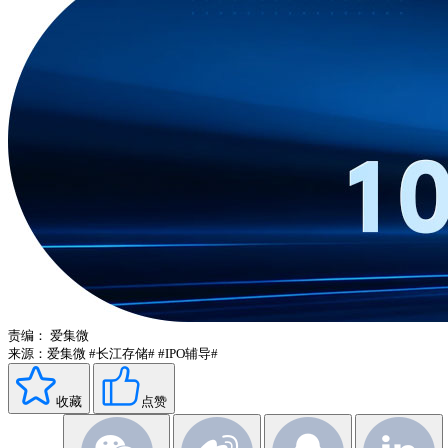
责编：
爱集微
来源：爱集微
#长江存储#
#IPO辅导#
收藏
点赞