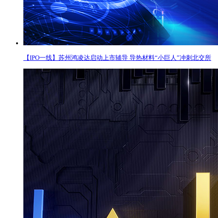
【IPO一线】苏州鸿凌达启动上市辅导 导热材料“小巨人”冲刺北交所