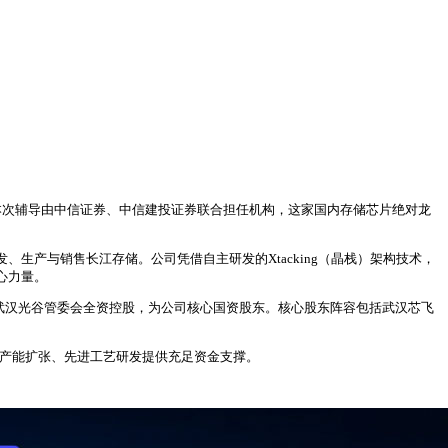
。本次辅导由中信证券、中信建投证券联合担任机构，这家国内存储芯片绝对龙
片研发、生产与销售长江存储。公司凭借自主研发的Xtacking（晶栈）架构技术，
心力量。
，由武汉光谷管委会全资控股，为公司核心国资股东。核心股东阵容包括武汉芯飞
后续产能扩张、先进工艺研发提供充足资金支撑。