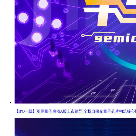
【IPO一线】图灵量子启动A股上市辅导 全栈自研光量子芯片构筑核心