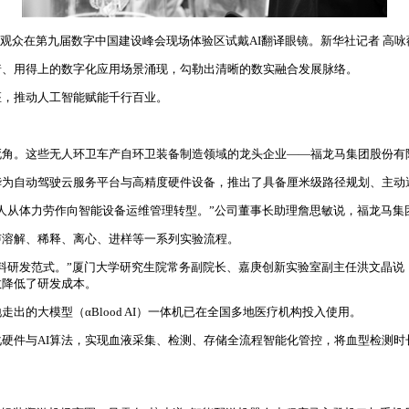
观众在第九届数字中国建设峰会现场体验区试戴AI翻译眼镜。新华社记者 高咏
着、用得上的数字化应用场景涌现，勾勒出清晰的数实融合发展脉络。
座，推动人工智能赋能千行百业。
死角。这些无人环卫车产自环卫装备制造领域的龙头企业——福龙马集团股份有
华为自动驾驶云服务平台与高精度硬件设备，推出了具备厘米级路径规划、主动
人从体力劳作向智能设备运维管理转型。”公司董事长助理詹思敏说，福龙马集
声溶解、稀释、离心、进样等一系列实验流程。
料研发范式。”厦门大学研究生院常务副院长、嘉庚创新实验室副主任洪文晶说
效降低了研发成本。
的大模型（αBlood AI）一体机已在全国多地医疗机构投入使用。
硬件与AI算法，实现血液采集、检测、存储全流程智能化管控，将血型检测时长