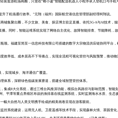
想轻装逛游机场商圈，只需在“榕小递”智能配送机器人小程序录入登机口与手
提升了机场通行效率。”元翔（福州）国际航空港信息管理部副经理柯翔说。
集聚出圈，不少文旅、美食、探店博主驻足直播。依托5G-A与AI技术，烟台
卡顿直播。同时，智能运维系统实现了网络自主优化、故障智能排查、节能降耗，
展瓶颈。福建至简至一信息科技有限公司搭建的数字大宗物流供应链协同平台，
调度效率低、成本居高不下等痛点，实现全流程可视化管控与风险预警，推动物
及，实现城乡、海洋通信广覆盖。
治理体系，深耕绿色低碳发展赛道，搭建全域智慧管控体系。
，集成8大分系统，通过三维台风推演功能，模拟台风路径与影响范围，智能划定
福州、平潭等重点养殖区布设的渔排基在线监测系统，实时监测海水水质、生态
，一幅大自然与人类文明携手绘成的精美画卷呈现在游客眼前。
监控系统建设，运用无人机、卫星遥感等技术手段，实现森林火情、茶园变化、