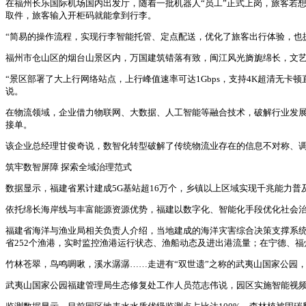
在福州长乐国际机场国内出发厅，随着一批机器人“员工”正式上岗，旅客若
取件，旅客输入开柜码就能拿到行李。
“简易的操作流程，实现行李智能托管、定点配送，优化了旅客出行体验，也
福州市仓山区的烟台山景区内，万国建筑错落有致，闽江风光旖旎绵长，文艺商铺
“景区部署了大上行网络站点，上行峰值速率可达1Gbps，支持4K超清无
说。
在物流领域，企业借力物联网、大数据、人工智能等融合技术，破解行业发
接单。
该企业总经理甘俊奇说，数智化转型破解了传统物流业存在的信息不对称、
筑牢数智屏障 探索全域治理范式
数据显示，福建省累计建成5G基站超16万个，乡镇以上区域实现千兆能力普
依托绵长海岸线与丰富能源资源优势，福建以数字化、智能化手段优化社会
福建省海洋与渔业局相关负责人介绍，当地建成的海洋灾害综合决策支撑系统
省252个渔港，实时监控渔港运行状态、渔船动态及进出港流量；在宁德、
竹林苍翠，鸟鸣啁啾，溪水潺潺……走进有“双世遗”之称的武夷山国家公园
武夷山国家公园福建管理局生态修复处工作人员范志伟说，园区实施智能视频