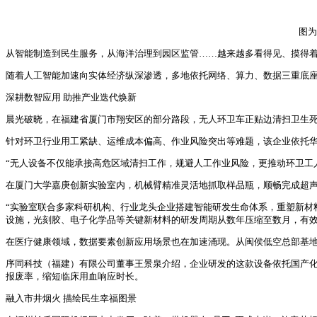
图为
从智能制造到民生服务，从海洋治理到园区监管……越来越多看得见、摸得
随着人工智能加速向实体经济纵深渗透，多地依托网络、算力、数据三重底
深耕数智应用 助推产业迭代焕新
晨光破晓，在福建省厦门市翔安区的部分路段，无人环卫车正贴边清扫卫生
针对环卫行业用工紧缺、运维成本偏高、作业风险突出等难题，该企业依托
“无人设备不仅能承接高危区域清扫工作，规避人工作业风险，更推动环卫工
在厦门大学嘉庚创新实验室内，机械臂精准灵活地抓取样品瓶，顺畅完成超
“实验室联合多家科研机构、行业龙头企业搭建智能研发生命体系，重塑新材
设施，光刻胶、电子化学品等关键新材料的研发周期从数年压缩至数月，有
在医疗健康领域，数据要素创新应用场景也在加速涌现。从闽侯低空总部基地走出
序同科技（福建）有限公司董事王景泉介绍，企业研发的这款设备依托国产化
报废率，缩短临床用血响应时长。
融入市井烟火 描绘民生幸福图景