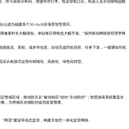
机号，即可获取开柜码，便捷寄存行李。抵达登机口后，机器人会主动致电提醒
山成为福建首个5G-AxAI全场景智慧景区。
故障修复时长大幅缩短，单站每日用电也大幅节省。”福州移动网络部经理李锋
根据路况、里程、成本等信息，自动完成司机排班、任务下发，一键通知司机
流业从粗放式运营向精细化、高效化、绿色化转型。
警戒区域，推动防灾从“被动响应”转向“主动防控”；智慧渔港系统覆盖全
参数，为养殖区赤潮防控提供前置预警。
“两违”建设等动态监管，构建天地空一体化监管网络。