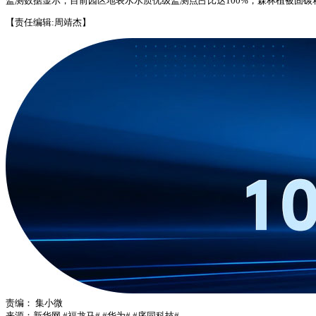
监测数据显示，目前园区地表水水质优级监测点占比达100%，森林植被固碳释氧
【责任编辑:周靖杰】
责编：
集小微
来源：新华网
#福龙马#
#华为#
#序同科技#