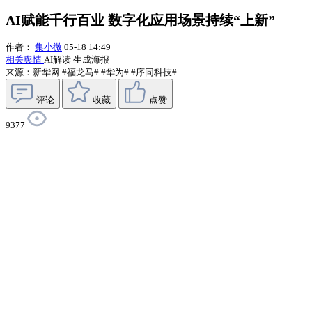
AI赋能千行百业 数字化应用场景持续“上新”
作者：
集小微
05-18 14:49
相关舆情
AI解读
生成海报
来源：新华网
#福龙马#
#华为#
#序同科技#
评论
收藏
点赞
9377