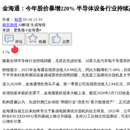
金海通：今年股价暴增220% 半导体设备行业持续
作者：
秋贤
05-16 13:55
相关舆情
AI解读
生成海报
来源：爱集微
#金海通#
评论
收藏
点赞
1.7w
随着全球半导体行业持续回暖，尤其在先进封装、AI算力及汽车电子等需求
财报显示，2025年金海通实现营业收入6.98亿元，同比大幅增长71.68%；
于半导体封装和测试设备领域需求的强势回暖，尤其是三温测试分选机及大
进入2026年，金海通增长势头不减。第一季度公司实现营业收入2.84亿元，同
在强劲基本面的支撑下，金海通股价迎来大幅上涨。截至2026年5月15日收盘，公司股价
机构普遍认为，先进封测已从传统“周期行业”演变为“算力瓶颈资产”，正
金海通自成立以来始终专注于集成电路测试分选机的自主研发。2025年，
时在EXCEED-9032系列基础上推出升级版，支持32工位独立控温测试，可实现
心增长引擎。