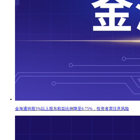
金海通持股5%以上股东权益比例降至6.75%，投资者需注意风险