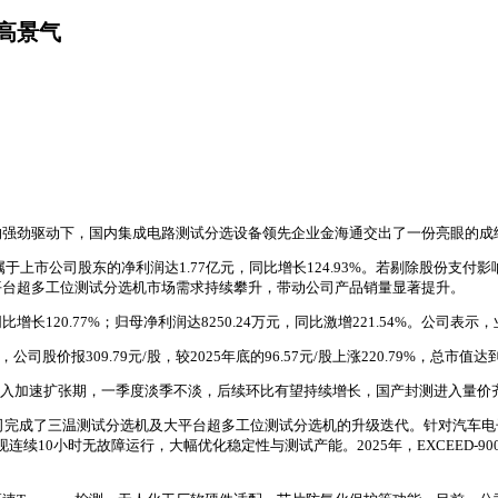
高景气
的强劲驱动下，国内集成电路测试分选设备领先企业金海通交出了一份亮眼的成
归属于上市公司股东的净利润达1.77亿元，同比增长124.93%。若剔除股份支付影
平台超多工位测试分选机市场需求持续攀升，带动公司产品销量显著提升。
比增长120.77%；归母净利润达8250.24万元，同比激增221.54%。
报309.79元/股，较2025年底的96.57元/股上涨220.79%，总市值达到
式进入加速扩张期，一季度淡季不淡，后续环比有望持续增长，国产封测进入量
公司完成了三温测试分选机及大平台超多工位测试分选机的升级迭代。针对汽车电
连续10小时无故障运行，大幅优化稳定性与测试产能。2025年，EXCEED-900