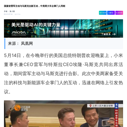
国宴前雷军主动与马斯克合影互动，中美两大车企掌门人同框
作者：
集小微
相关舆情
AI解读
生成海报
13.8w
05-15 07:52
来源： 凤凰网
5月14日，在今晚举行的美国总统特朗普欢迎晚宴上，小米
董事长兼CEO雷军与特斯拉CEO埃隆·马斯克共同出席活
动，期间雷军主动与马斯克进行合影。此次中美两家备受关
注的科技与新能源车企掌门人的互动，迅速在网络上引发热
议。