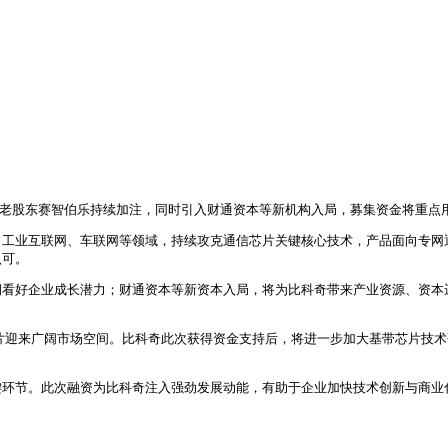
得老股东赛智伯乐持续加注，同时引入财通资本等新机构入局，募集资金将重点
G、工业互联网、车联网等领域，持续攻克通信芯片关键核心技术，产品面向专
认可。
期看好企业成长潜力；财通资本等新资本入局，将为比科奇带来产业资源、资本
片迎来广阔市场空间。比科奇此次获得资金支持后，将进一步加大基带芯片技
键环节。此次融资为比科奇注入强劲发展动能，有助于企业加快技术创新与商业