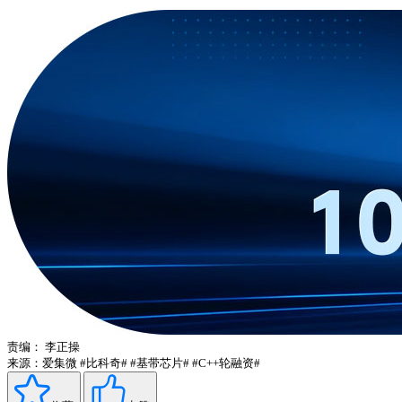
责编：
李正操
来源：爱集微
#比科奇#
#基带芯片#
#C++轮融资#