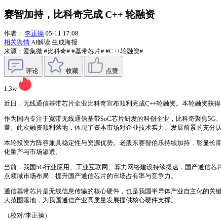
赛智加持，比科奇完成 C++ 轮融资
作者：
李正操
05-11 17:08
相关舆情
AI解读
生成海报
来源：爱集微
#比科奇#
#基带芯片#
#C++轮融资#
评论
收藏
点赞
1.3w
近日，无线通信基带芯片企业比科奇宣布顺利完成C++轮融资。本轮融资获
作为国内专注于宽带无线通信基带SoC芯片研发的科创企业，比科奇聚焦5
量。此次融资顺利落地，体现了资本市场对企业技术实力、发展前景的充分
本轮投资方阵容兼具稳定性与资源优势。老股东赛智伯乐持续加持，彰显长
化量产与市场渗透。
当前，我国5G行业应用、工业互联网、算力网络建设持续提速，国产通信芯
点领域市场布局，提升国产通信芯片的市场占有率与竞争力。
通信基带芯片是无线信息传输的核心硬件，也是我国半导体产业自主化的关
大范围落地，为我国通信产业高质量发展提供核心硬件支撑。
（校对/李正操）