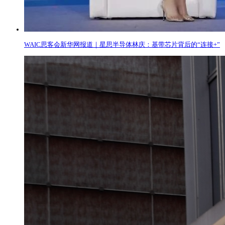
WAIC思客会新华网报道｜星思半导体林庆：基带芯片背后的“连接+”