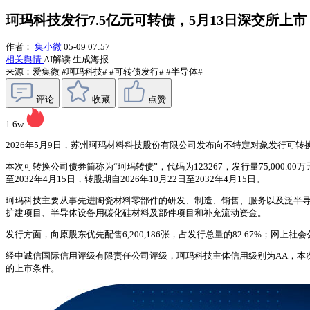
珂玛科技发行7.5亿元可转债，5月13日深交所上市
作者：
集小微
05-09 07:57
相关舆情
AI解读
生成海报
来源：爱集微
#珂玛科技#
#可转债发行#
#半导体#
评论
收藏
点赞
1.6w
2026年5月9日，苏州珂玛材料科技股份有限公司发布向不特定对象发行可
本次可转换公司债券简称为“珂玛转债”，代码为123267，发行量75,000.00万元
至2032年4月15日，转股期自2026年10月22日至2032年4月15日。
珂玛科技主要从事先进陶瓷材料零部件的研发、制造、销售、服务以及泛半
扩建项目、半导体设备用碳化硅材料及部件项目和补充流动资金。
发行方面，向原股东优先配售6,200,186张，占发行总量的82.67%；网上社会公众
经中诚信国际信用评级有限责任公司评级，珂玛科技主体信用级别为AA，本
的上市条件。