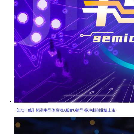
【IPO一线】韬润半导体启动A股IPO辅导 拟冲刺创业板上市