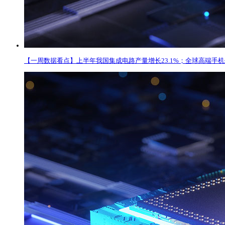
【一周数据看点】上半年我国集成电路产量增长23.1%；全球高端手机份