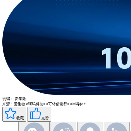
责编：
爱集微
来源：爱集微
#珂玛科技#
#可转债发行#
#半导体#
收藏
点赞