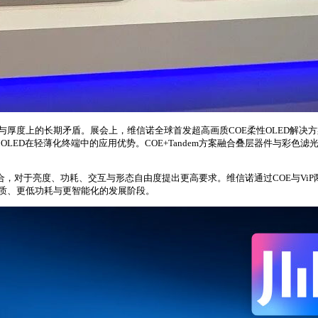
度上的长期矛盾。展会上，维信诺全球首发超高画质COE柔性OLED解决方案，该
ED在轻薄化终端中的应用优势。COE+Tandem方案融合叠层器件与彩色滤光片
合，对于亮度、功耗、交互与形态自由度提出更高要求。维信诺通过COE与ViP
画质、更低功耗与更智能化的发展阶段。