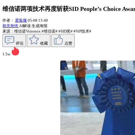
维信诺两项技术再度斩获SID People’s Choice
作者：
爱集微
05-08 13:40
相关舆情
AI解读
生成海报
来源：维信诺Visionox
#维信诺#
#SID奖#
#ViP技术#
评论
收藏
点赞
1.5w