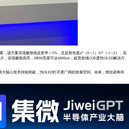
方案实现极致低反射率＜5%，且反射色度a*（0~-1）/b*（-1~-2），实
，实现极致高亮，HBM亮度可达4800nit；超宽色域COE柔性OLED解决方
两大核心技术持续突破，为OLED打开更广阔的发展空间。未来，维信诺将持