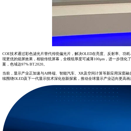
COE技术通过彩色滤光片替代传统偏光片，解决OLED在亮度、反射率、功耗与厚
现更优的熄屏效果，相较传统屏幕，全模组厚度可减薄100μm，进一步强化了OL
案，色域达97% BT.2020。
当前，显示产业正加速与AI终端、智能汽车、XR及空间计算等新应用深度融
续围绕OLED及下一代显示技术深化创新探索，推动全球显示产业迈向更高