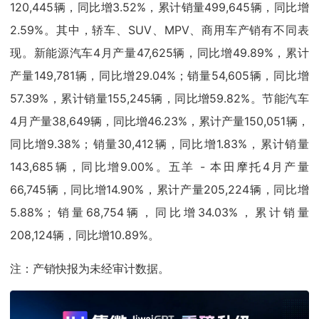
120,445辆，同比增3.52%，累计销量499,645辆，同比增
2.59%。其中，轿车、SUV、MPV、商用车产销有不同表
现。新能源汽车4月产量47,625辆，同比增49.89%，累计
产量149,781辆，同比增29.04%；销量54,605辆，同比增
57.39%，累计销量155,245辆，同比增59.82%。节能汽车
4月产量38,649辆，同比增46.23%，累计产量150,051辆，
同比增9.38%；销量30,412辆，同比增1.83%，累计销量
143,685辆，同比增9.00%。五羊 - 本田摩托4月产量
66,745辆，同比增14.90%，累计产量205,224辆，同比增
5.88%；销量68,754辆，同比增34.03%，累计销量
208,124辆，同比增10.89%。
注：产销快报为未经审计数据。