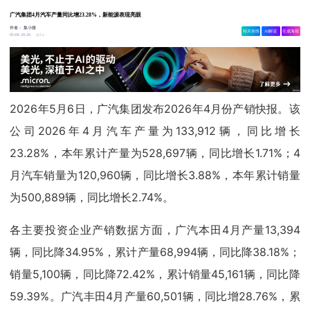
广汽集团4月汽车产量同比增23.28%，新能源表现亮眼
作者：
集小微
相关舆情
AI解读
生成海报
1w
05-06 20:26
2026年5月6日，广汽集团发布2026年4月份产销快报。该
公司2026年4月汽车产量为133,912辆，同比增长
23.28%，本年累计产量为528,697辆，同比增长1.71%；4
月汽车销量为120,960辆，同比增长3.88%，本年累计销量
为500,889辆，同比增长2.74%。
各主要投资企业产销数据方面，广汽本田4月产量13,394
辆，同比降34.95%，累计产量68,994辆，同比降38.18%；
销量5,100辆，同比降72.42%，累计销量45,161辆，同比降
59.39%。广汽丰田4月产量60,501辆，同比增28.76%，累