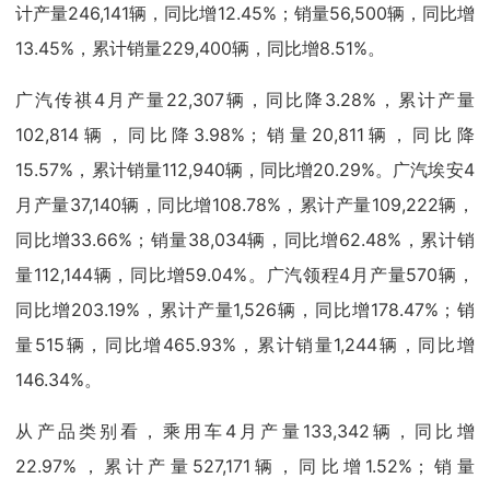
计产量246,141辆，同比增12.45%；销量56,500辆，同比增
13.45%，累计销量229,400辆，同比增8.51%。
广汽传祺4月产量22,307辆，同比降3.28%，累计产量
102,814辆，同比降3.98%；销量20,811辆，同比降
15.57%，累计销量112,940辆，同比增20.29%。广汽埃安4
月产量37,140辆，同比增108.78%，累计产量109,222辆，
同比增33.66%；销量38,034辆，同比增62.48%，累计销
量112,144辆，同比增59.04%。广汽领程4月产量570辆，
同比增203.19%，累计产量1,526辆，同比增178.47%；销
量515辆，同比增465.93%，累计销量1,244辆，同比增
146.34%。
从产品类别看，乘用车4月产量133,342辆，同比增
22.97%，累计产量527,171辆，同比增1.52%；销量