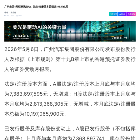
广汽集团4月证券无变动，法定/注册股本总额达101.97亿元
作者：
集小微
相关舆情
AI解读
生成海报
6083
05-06 22:51
2026年5月6日，广州汽车集团股份有限公司发布股份发行
人及根据《上市规则》第十九B章上市的香港预托证券发行
人的证券变动月报表。
法定/注册股本方面，A股法定/注册股本上月底与本月底均
为7,383,697,595元，无增减；H股法定/注册股本上月底与
本月底均为2,813,368,305元，无增减，本月底法定/注册股
本总额为10,197,065,900元。
已发行股份及库存股份变动上，A股已发行股份（不包括库
存股份）上月底与本月底均为7,368,897,741，库存股份均