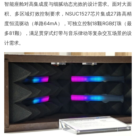
智能座舱对高集成度与细腻动态光效的设计需求。面对大面
积、多区域灯效控制要求，NSUC1527芯片集成27路高精
度恒流驱动（单路64mA），可独立控制18颗RGB灯珠（最
多81颗），满足贯穿式灯带与音乐律动等复杂交互场景的设
计需求。