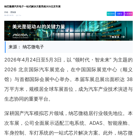
纳芯微携汽车电子一站式解决方案亮相2026北京车展
作者：
爱集微
相关舆情
AI解读
生成海报
2.2w
04-28 14:55
来源： 纳芯微电子
2026年4月24日至5月3日，以 “领时代・智未来” 为主题的
2026 北京国际汽车展览会，在中国国际展览中心（顺义
馆）与首都国际会展中心举办。本届车展总展出面积达 38
万平方米，规模居全球车展首位，成为汽车产业技术演进与
生态协同的重要平台。
深耕国产汽车模拟芯片领域，纳芯微稳居行业领先地位。本
次车展，公司全面展示适配三电系统、ADAS、智能座舱、
车身控制、车灯系统的一站式芯片解决方案。此外，纳芯微