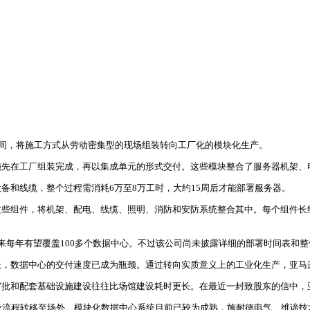
心的建设时间，将施工方式从劳动密集型的现场组装转向工厂化的模块化生产。
施先在工厂组装完成，再以集成单元的形式交付。这些模块整合了服务器机架、
备和线缆，整个过程需消耗6万至8万工时，大约15周后才能部署服务器。
这些组件，将机架、配电、线缆、照明、消防和安防系统整合其中。每个组件长约
来每年有望覆盖100多个数据中心。不过该公司尚未披露详细的部署时间表和整
长，数据中心的交付速度已成为瓶颈。通过转向实质意义上的工业化生产，亚马
批和配套基础设施建设往往比场馆建设耗时更长。在最近一封致股东的信中，
流程转移至场外。模块化数据中心系统目前已较为成熟，施耐德电气、维谛技术