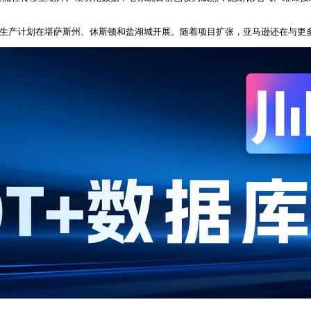
推广，初步模块生产计划在堪萨斯州、休斯顿和盐湖城开展。随着项目扩张，亚马逊还在