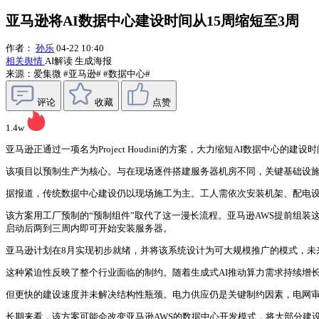
亚马逊将AI数据中心建设时间从15周缩短至3周
作者：
孙乐
04-22 10:40
相关舆情
AI解读
生成海报
来源：爱集微
#亚马逊#
#数据中心#
评论
收藏
点赞
1.4w
亚马逊正通过一项名为Project Houdini的方案，大力缩短AI数据中
该项目以预制生产为核心。与在现场逐件搭建服务器机房不同，关键基础设
据报道，传统数据中心建设仍以现场施工为主。工人需依次安装机架、配电设
该方案用工厂预制的“预制组件”取代了这一漫长流程。亚马逊AWS提前组装
启动后两到三周内即可开始安装服务器。
亚马逊计划在8月实现初步就绪，并将该系统设计为可大规模推广的模式，未
这种紧迫性反映了整个行业面临的制约。随着生成式AI推动算力需求持续增
但更快的建设速度并未解决结构性瓶颈。电力供应仍是关键制约因素，电网审
长期来看，该方案可能会改变亚马逊AWS的数据中心开发模式，将大部分建设