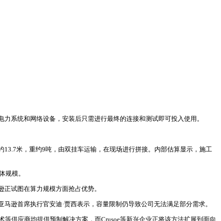
电力系统和网络设备，安装后只需进行最终的连接和测试即可投入使用。
13.7米，重约9吨，由双挂车运输，在现场进行拼接。内部估算显示，施工
体规模。
逊正试图在算力规模方面抢占优势。
亚马逊首席执行官安迪·贾西表示，容量限制仍导致公司无法满足部分需求。
等供应商均提供预制解决方案，而Crusoe等新兴企业正将该方法扩展到面向