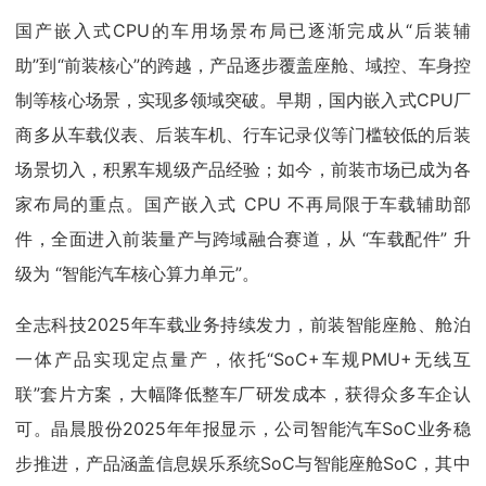
国产嵌入式CPU的车用场景布局已逐渐完成从“后装辅
助”到“前装核心”的跨越，产品逐步覆盖座舱、域控、车身控
制等核心场景，实现多领域突破。早期，国内嵌入式CPU厂
商多从车载仪表、后装车机、行车记录仪等门槛较低的后装
场景切入，积累车规级产品经验；如今，前装市场已成为各
家布局的重点。国产嵌入式 CPU 不再局限于车载辅助部
件，全面进入前装量产与跨域融合赛道，从 “车载配件” 升
级为 “智能汽车核心算力单元”。
全志科技2025年车载业务持续发力，前装智能座舱、舱泊
一体产品实现定点量产，依托“SoC+车规PMU+无线互
联”套片方案，大幅降低整车厂研发成本，获得众多车企认
可。晶晨股份2025年年报显示，公司智能汽车SoC业务稳
步推进，产品涵盖信息娱乐系统SoC与智能座舱SoC，其中