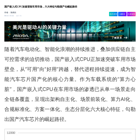
国产嵌入式CPU加速登陆车用市场，六大特征勾勒国产化崛起路径
作者：
陈炳欣
相关舆情
AI解读
生成海报
3.3w
04-21 15:52
随着汽车电动化、智能化浪潮的持续推进，叠加供应链自主
可控需求的迫切推动，国产嵌入式CPU正加速突破车用市场
壁垒，从“可用”向“好用”跨越，替代进程持续提速，成为智
能汽车芯片国产化的核心力量。作为车载系统的“算力心
脏”，国产嵌入式CPU在车用市场的渗透已从单一场景走向
全链条覆盖，呈现出架构自主化、场景前装化、算力AI化、
合规标准化、方案一体化、生态分层化六大核心特征，勾勒
出国产汽车芯片的崛起路径。