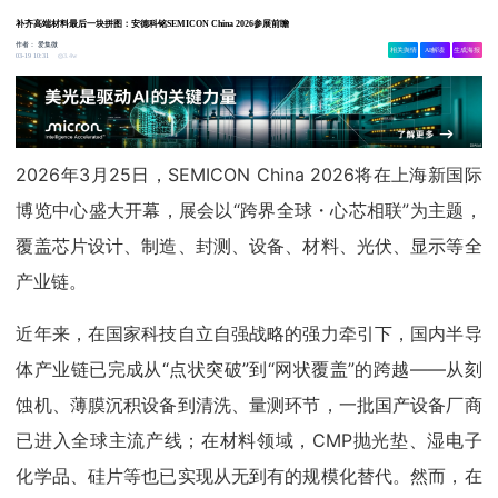
补齐高端材料最后一块拼图：安德科铭SEMICON China 2026参展前瞻
作者：
爱集微
相关舆情
AI解读
生成海报
3.4w
03-19 10:31
2026年3月25日，SEMICON China 2026将在上海新国际
博览中心盛大开幕，展会以“跨界全球・心芯相联”为主题，
覆盖芯片设计、制造、封测、设备、材料、光伏、显示等全
产业链。
近年来，在国家科技自立自强战略的强力牵引下，国内半导
体产业链已完成从“点状突破”到“网状覆盖”的跨越——从刻
蚀机、薄膜沉积设备到清洗、量测环节，一批国产设备厂商
已进入全球主流产线；在材料领域，CMP抛光垫、湿电子
化学品、硅片等也已实现从无到有的规模化替代。然而，在