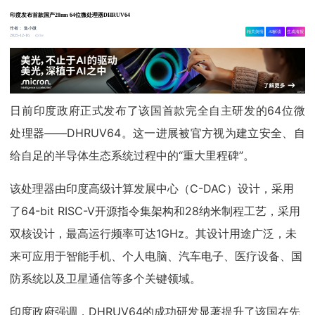
印度发布首款国产28nm 64位微处理器DHRUV64
作者：
集小微
相关舆情
AI解读
生成海报
3w
2025-12-16
日前印度政府正式发布了该国首款完全自主研发的64位微
处理器——DHRUV64。这一进展被官方视为建立安全、自
给自足的半导体生态系统过程中的“重大里程碑”。
该处理器由印度高级计算发展中心（C-DAC）设计，采用
了64-bit RISC-V开源指令集架构和28纳米制程工艺，采用
双核设计，最高运行频率可达1GHz。其设计用途广泛，未
来可应用于智能手机、个人电脑、汽车电子、医疗设备、国
防系统以及卫星通信等多个关键领域。
印度政府强调，DHRUV64的成功研发显著提升了该国在先