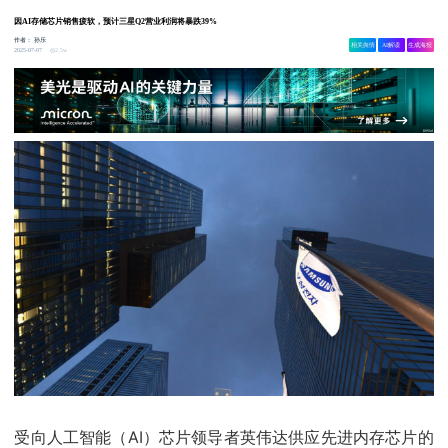
因AI存储芯片销售疲软，预计三星Q2营业利润将暴跌39%
作者：
孙乐
相关舆情
AI解读
生成海报
2.5w
2025-07-07
受向人工智能（AI）芯片领导者英伟达供应先进内存芯片的