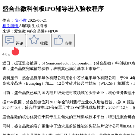
盛合晶微科创板IPO辅导进入验收程序
作者：
集小微
2025-06-21
相关舆情
AI解读
生成海报
来源：爱集微
#盛合晶微#
#IPO#
评论
收藏
点赞
4.8w
近日，据证监会披露，SJ Semiconductor Corporation（盛
查，盛合晶微完成辅导验收，表明其已满足基本上市条件。
资料显示，盛合晶微半导体有限公司原名中芯长电半导体有限公司，于201
高密度凸块（Bumping）加工、12英寸硅片级尺寸封装（WLCSP）和测试
目前，盛合晶微已成为国内硅片级先进封装领域的头部企业，核心业务聚焦
据Yole数据，盛合晶微位列2023年全球封测行企业收入增速榜首。据CIC报
2024年5月，盛合晶微推出3倍光罩尺寸TSV硅通孔载板技术；2024年
盛合晶微的核心优势在于其专注且领先的三维集成技术平台，特别是混合键
同时，盛合晶微的客户更集中于追求最前沿性能的头部芯片设计公司和IDM/Fo