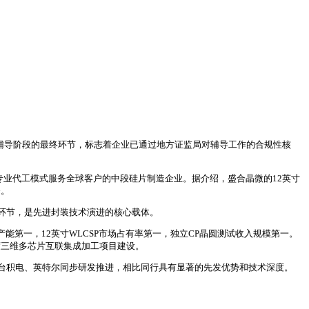
O流程中券商辅导阶段的最终环节，标志着企业已通过地方证监局对辅导工作的合规性核
专业代工模式服务全球客户的中段硅片制造企业。据介绍，盛合晶微的12英寸
务。
环节，是先进封装技术演进的核心载体。
工产能第一，12英寸WLCSP市场占有率第一，独立CP晶圆测试收入规模第一。
密度三维多芯片互联集成加工项目建设。
台积电、英特尔同步研发推进，相比同行具有显著的先发优势和技术深度。