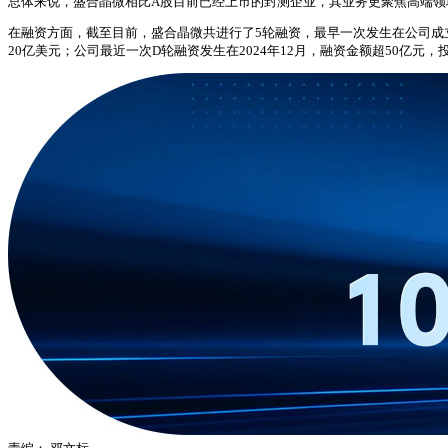
总体来说，盛合晶微相比A股目前已经上市的封测企业，其业务更聚焦高端领域
在融资方面，截至目前，盛合晶微共进行了5轮融资，最早一次发生在公司成立一年
20亿美元；公司最近一次D轮融资发生在2024年12月，融资金额超50