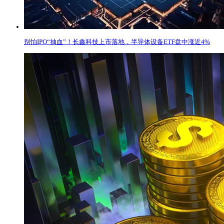
别怕IPO“抽血”！长鑫科技上市落地，半导体设备ETF盘中涨近4%