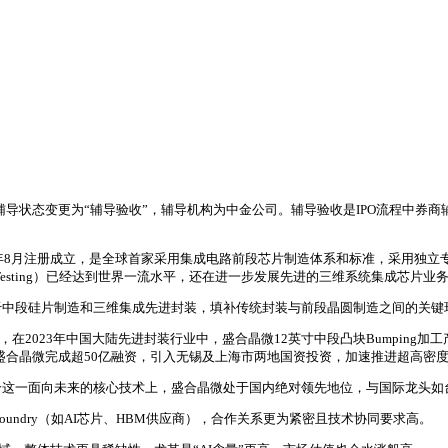
合晶微）科创板IPO辅导状态变更为“辅导验收”，辅导机构为中金公司。辅导验收是IP
4年8月注册成立，是全球首家采用集成电路前段芯片制造体系和标准，采用独立
（Testing）已经达到世界一流水平，还在进一步发展先进的三维系统集成芯片业
于中段硅片制造和三维集成先进封装，填补传统封装与前段晶圆制造之间的关键
告，在2023年中国大陆先进封装行业中，盛合晶微12英寸中段凸块Bumping加
12月，盛合晶微完成超50亿融资，引入无锡及上海市两地国资投资，加速推进超高
合这一面向未来的核心技术上，盛合晶微处于国内绝对领先地位，与国际龙头如
undry（如AI芯片、HBM供应商），合作关系更为紧密且技术协同要求高。