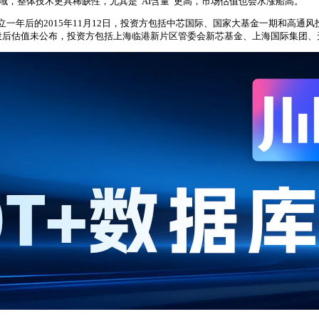
，整体技术更具稀缺性，尤其是“AI含量”更高，市场估值也会水涨船高。
后的2015年11月12日，投资方包括中芯国际、国家大基金一期和高通风投；
亿元，投后估值未公布，投资方包括上海临港新片区管委会新芯基金、上海国际集团