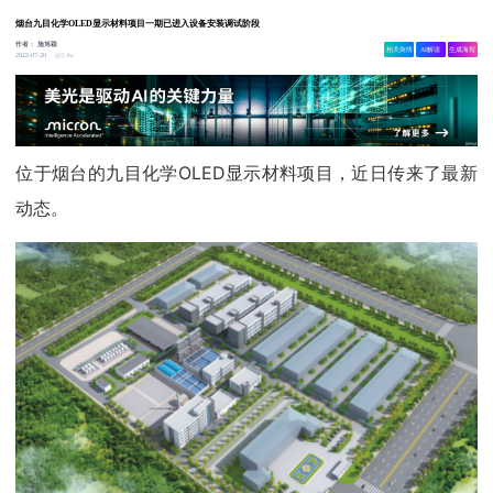
烟台九目化学OLED显示材料项目一期已进入设备安装调试阶段
作者：
施旭颖
相关舆情
AI解读
生成海报
3.4w
2022-07-20
位于烟台的九目化学OLED显示材料项目，近日传来了最新
动态。