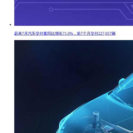
蔚来7月汽车交付量同比增长71.0%，前7个月交付227,057辆