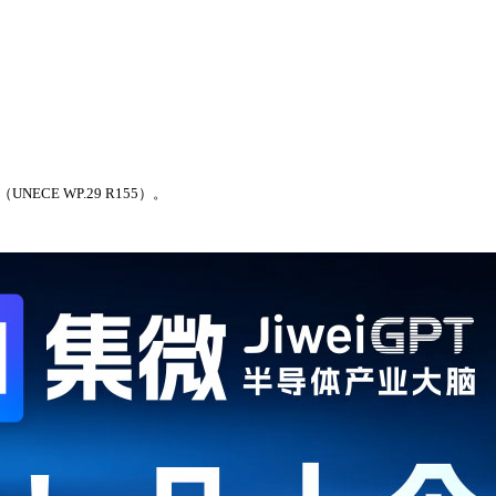
E WP.29 R155）。