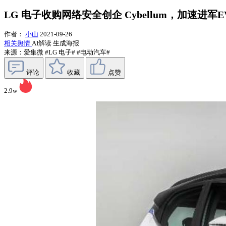
LG 电子收购网络安全创企 Cybellum，加速进军
作者：
小山
2021-09-26
相关舆情
AI解读
生成海报
来源：爱集微
#LG 电子#
#电动汽车#
评论
收藏
点赞
2.9w