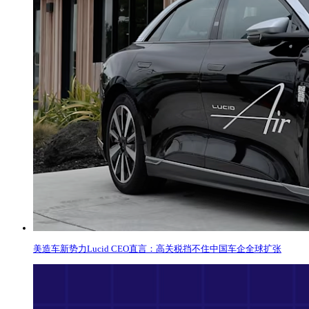
美造车新势力Lucid CEO直言：高关税挡不住中国车企全球扩张