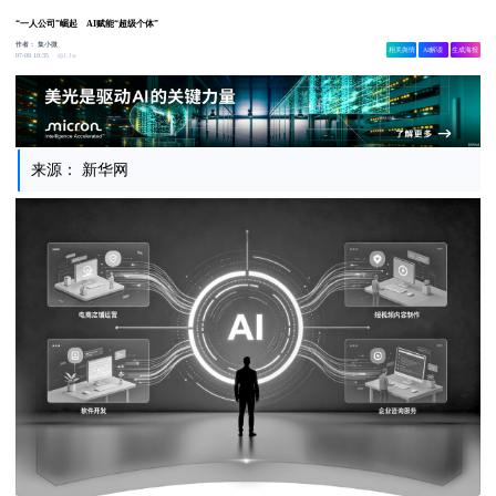
“一人公司”崛起 AI赋能“超级个体”
作者：
集小微
相关舆情
AI解读
生成海报
1.1w
07-09 10:35
来源： 新华网