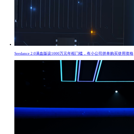
Seedance 2.0满血版设1000万元年框门槛，有小公司拼单购买使用资格