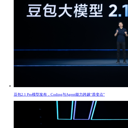
豆包2.1 Pro模型发布，Coding与Agent能力跨越“质变点”