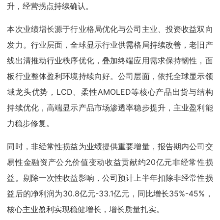
升，经营拐点持续确认。
本次业绩增长源于行业格局优化与公司主业、投资收益双向
发力。行业层面，全球显示行业供需格局持续改善，老旧产
线出清推动行业秩序优化，叠加终端应用需求保持韧性，面
板行业整体盈利环境持续向好。公司层面，依托全球显示领
域龙头优势，LCD、柔性AMOLED等核心产品出货与结构
持续优化，高端显示产品市场渗透率稳步提升，主业盈利能
力稳步修复。
同时，非经常性损益为业绩提供重要增量，报告期内公司交
易性金融资产公允价值变动收益贡献约20亿元非经常性损
益。剔除一次性收益影响，公司预计上半年扣除非经常性损
益后的净利润为30.8亿元-33.1亿元，同比增长35%-45%，
核心主业盈利实现稳健增长，增长质量扎实。