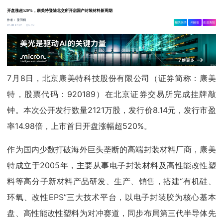
开盘涨超520%，康美特登陆北交所开启国产封装材料新周期
作者：
姜羽桐
相关舆情
AI解读
生成海报
5.5w
07-08 17:07
7月8日，北京康美特科技股份有限公司（证券简称：康美
特，股票代码：920189）在北京证券交易所完成挂牌敲
钟。本次公开发行数量2121万股，发行价8.14元，发行市盈
率14.98倍，上市首日开盘涨幅超520%。
作为国内少数打破海外巨头垄断的高端封装材料厂商，康美
特成立于2005年，主要从事电子封装材料及高性能改性塑
料等高分子新材料产品研发、生产、销售，搭建“有机硅、
环氧、改性EPS”三大技术平台，以电子封装胶为核心基本
盘、高性能改性塑料为对冲赛道，同步布局第三代半导体先