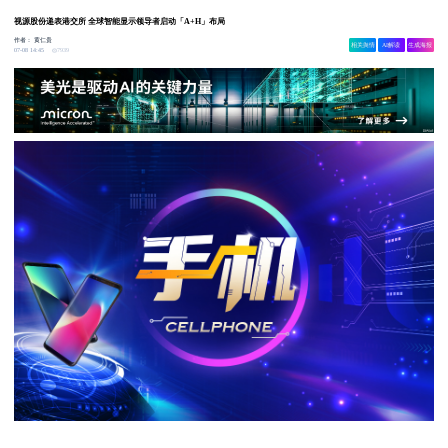
视源股份递表港交所 全球智能显示领导者启动「A+H」布局
作者：
黄仁贵
相关舆情
AI解读
生成海报
7939
07-08 14:45