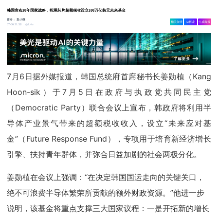
韩国宣布30年国家战略，拟用芯片超额税收设立100万亿韩元未来基金
作者：
集小微
相关舆情
AI解读
生成海报
1.4w
07-06 21:58
7月6日据外媒报道，韩国总统府首席秘书长姜勋植（Kang
Hoon-sik）于7月5日在政府与执政党共同民主党
（Democratic Party）联合会议上宣布，韩政府将利用半
导体产业景气带来的超额税收收入，设立“未来应对基
金”（Future Response Fund），专项用于培育新经济增长
引擎、扶持青年群体，并弥合日益加剧的社会两极分化。
姜勋植在会议上强调：“在决定韩国国运走向的关键关口，
绝不可浪费半导体繁荣所贡献的额外财政资源。”他进一步
说明，该基金将重点支撑三大国家议程：一是开拓新的增长