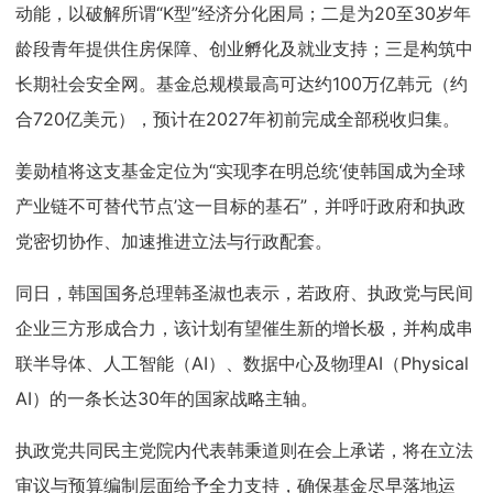
动能，以破解所谓“K型”经济分化困局；二是为20至30岁年
龄段青年提供住房保障、创业孵化及就业支持；三是构筑中
长期社会安全网。基金总规模最高可达约100万亿韩元（约
合720亿美元），预计在2027年初前完成全部税收归集。
姜勋植将这支基金定位为“实现李在明总统‘使韩国成为全球
产业链不可替代节点’这一目标的基石”，并呼吁政府和执政
党密切协作、加速推进立法与行政配套。
同日，韩国国务总理韩圣淑也表示，若政府、执政党与民间
企业三方形成合力，该计划有望催生新的增长极，并构成串
联半导体、人工智能（AI）、数据中心及物理AI（Physical
AI）的一条长达30年的国家战略主轴。
执政党共同民主党院内代表韩秉道则在会上承诺，将在立法
审议与预算编制层面给予全力支持，确保基金尽早落地运