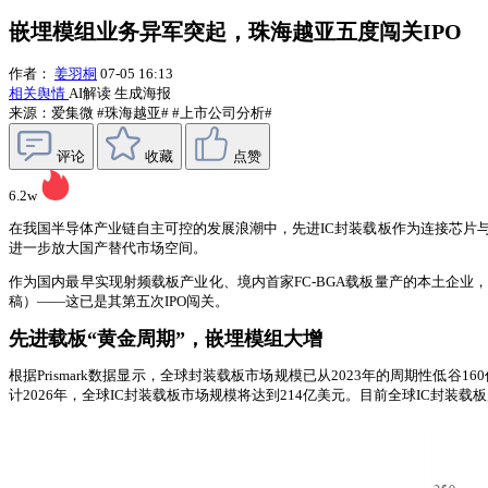
嵌埋模组业务异军突起，珠海越亚五度闯关IPO
作者：
姜羽桐
07-05 16:13
相关舆情
AI解读
生成海报
来源：爱集微
#珠海越亚#
#上市公司分析#
评论
收藏
点赞
6.2w
在我国半导体产业链自主可控的发展浪潮中，先进IC封装载板作为连接芯片
进一步放大国产替代市场空间。
作为国内最早实现射频载板产业化、境内首家FC-BGA载板量产的本土企业
稿）——这已是其第五次IPO闯关。
先进载板“黄金周期”，嵌埋模组大增
根据Prismark数据显示，全球封装载板市场规模已从2023年的周期性低
计2026年，全球IC封装载板市场规模将达到214亿美元。目前全球IC封装