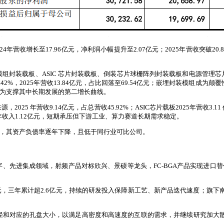
024年营收增长至17.96亿元，净利润小幅提升至2.07亿元；2025年营收突破2
组封装载板、ASIC 芯片封装载板、倒装芯片球栅阵列封装载板和电源管理
2%，2025年营收13.84亿元，占比回落至69.54亿元；嵌埋封装模组成为颠覆性
长，成为支撑其中长期发展的第二增长曲线。
25 年营收9.14亿元，占总营收45.92%；ASIC芯片载板2025年营收
5年收入1.12亿元，短期承压但下游工业、算力赛道长期需求稳定。
72%，其资产负债率逐年下降，且低于同行业可比公司。
先进集成领域，射频产品对标欣兴、景硕等龙头，FC-BGA产品实现进口替代
0.91亿元，三年累计超2.6亿元，持续的研发投入保障新工艺、新产品迭代速度；
径和对应的孔盘大小，以满足高密度和高速度的互联的需求，并继续研究加大散