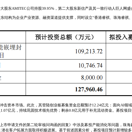
东AMITEC公司持股39.95%，第二大股东新信产及其一致行动人巨人网盛合
东结构为企业产业资源、融资渠道提供支撑，同时设立“香港睿褀、珠海睿祺、珠
冲击资本市场。此次，其登陆创业板募集资金总额预计12.24亿元：面向AI领域的
1.07亿元，持续巩固技术领先优势；剩余0.8亿元用于补充流动资金。募投
板上市申请文件的第二轮审核问询函的回复》中涉及募投产能消化等问题，珠海
 潜在客户拓展方面取得积极进展。基于前述因素分析，募投项目预计新增较多