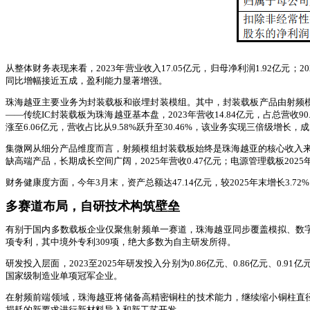
从整体财务表现来看，2023年营业收入17.05亿元，归母净利润1.92亿元；2
同比增幅接近五成，盈利能力显著增强。
珠海越亚主要业务为封装载板和嵌埋封装模组。其中，封装载板产品由射频模
——传统IC封装载板为珠海越亚基本盘，2023年营收14.84亿元，占总营收90.4
涨至6.06亿元，营收占比从9.58%跃升至30.46%，该业务实现三倍级增
集微网从细分产品维度而言，射频模组封装载板始终是珠海越亚的核心收入来源，20
缺高端产品，长期成长空间广阔，2025年营收0.47亿元；电源管理载板202
财务健康度方面，今年3月末，资产总额达47.14亿元，较2025年末增长3.
多赛道布局，自研技术构筑壁垒
有别于国内多数载板企业仅聚焦射频单一赛道，珠海越亚同步覆盖模拟、数字、
项专利，其中境外专利309项，绝大多数为自主研发所得。
研发投入层面，2023至2025年研发投入分别为0.86亿元、0.86亿元、
国家级制造业单项冠军企业。
在射频前端领域，珠海越亚将储备高精密铜柱的技术能力，继续缩小铜柱直
损耗的新要求进行新材料导入和新工艺开发。