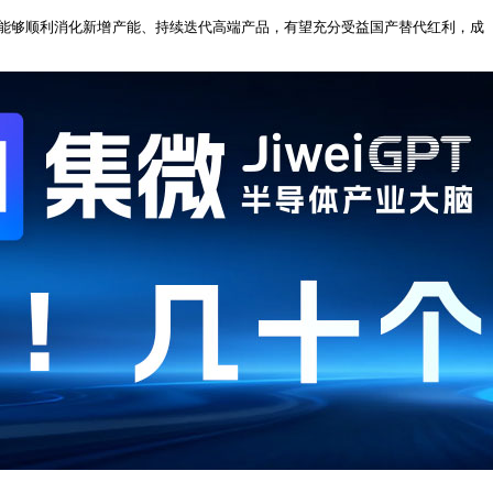
若能够顺利消化新增产能、持续迭代高端产品，有望充分受益国产替代红利，成