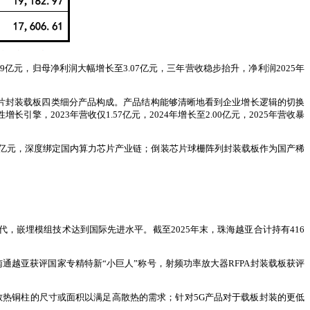
0.89亿元，归母净利润大幅增长至3.07亿元，三年营收稳步抬升，净利润2025年
芯片封装载板四类细分产品构成。产品结构能够清晰地看到企业增长逻辑的切换
增长引擎，2023年营收仅1.57亿元，2024年增长至2.00亿元，2025年营收暴
3.11 亿元，深度绑定国内算力芯片产业链；倒装芯片球栅阵列封装载板作为国产稀
，嵌埋模组技术达到国际先进水平。截至2025年末，珠海越亚合计持有416
旗下南通越亚获评国家专精特新“小巨人”称号，射频功率放大器RFPA封装载板获评
热铜柱的尺寸或面积以满足高散热的需求；针对5G产品对于载板封装的更低