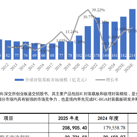
9月，向深交所创业板递交招股书。其主要产品包括IC封装载板和嵌埋封装模组，是
细分市场均具有较强的市场竞争力，也是境内率先完成FC-BGA封装载板研发