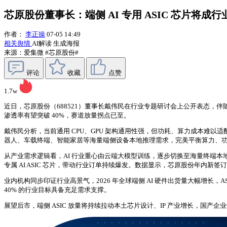
芯原股份董事长：端侧 AI 专用 ASIC 芯片将成
作者：
李正操
07-05 14:49
相关舆情
AI解读
生成海报
来源：爱集微
#芯原股份#
评论
收藏
点赞
1.7w
近日，芯原股份（688521）董事长戴伟民在行业专题研讨会上公开表态，伴随大模
渗透率有望突破 40%，赛道放量拐点已至。
戴伟民分析，当前通用 CPU、GPU 架构通用性强，但功耗、算力成本难以适
器人、车载终端、智能家居等海量端侧设备本地推理需求，完美平衡算力、功耗
从产业需求逻辑看，AI 行业重心由云端大模型训练，逐步切换至海量终端
专属 AI ASIC 芯片，带动行业订单持续爆发。数据显示，芯原股份年内新签
业内机构同步印证行业高景气，2026 年全球端侧 AI 硬件出货量大幅增长，
40% 的行业目标具备充足需求支撑。
展望后市，端侧 ASIC 放量将持续拉动本土芯片设计、IP 产业增长，国产企