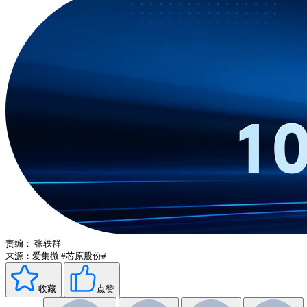
责编：
张轶群
来源：爱集微
#芯原股份#
收藏
点赞