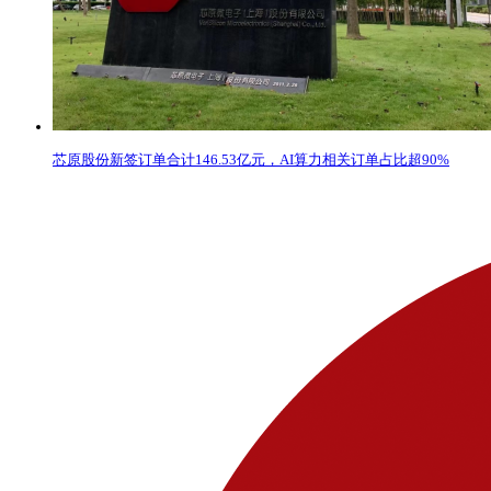
芯原股份新签订单合计146.53亿元，AI算力相关订单占比超90%