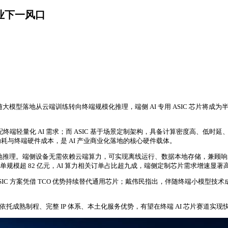
行业下一风口
型落地从云端训练转向终端规模化推理，端侧 AI 专用 ASIC 芯片将成为半导体
配终端轻量化 AI 需求；而 ASIC 基于场景定制架构，具备计算密度高、低
与终端硬件成本，是 AI 产业商业化落地的核心硬件载体。
本地推理。端侧设备无需依赖云端算力，可实现离线运行、数据本地存储，兼顾
订单规模超 82 亿元，AI 算力相关订单占比超九成，端侧定制芯片需求增速显
ASIC 方案凭借 TCO 优势持续替代通用芯片；戴伟民指出，伴随终端小模型技
业依托成熟制程、完整 IP 体系、本土化服务优势，有望在终端 AI 芯片赛道